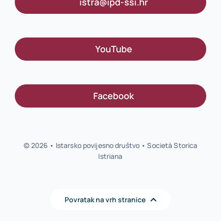
istra@ipd-ssi.hr
YouTube
Facebook
© 2026 • Istarsko povijesno društvo • Società Storica
Istriana
Povratak na vrh stranice