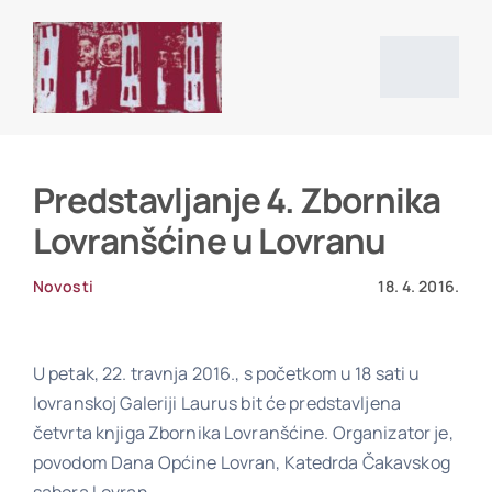
Skip
to
content
Togg
Navig
Početna stranica
Predstavljanje 4. Zbornika
Lovranšćine u Lovranu
Vijesti
Novosti
18. 4. 2016.
O društvu
U petak, 22. travnja 2016., s početkom u 18 sati u
lovranskoj Galeriji Laurus bit će predstavljena
Projekti
četvrta knjiga Zbornika Lovranšćine. Organizator je,
povodom Dana Općine Lovran, Katedrda Čakavskog
Povijesni izvori i literatura
sabora Lovran.