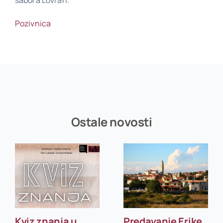
Pozivnica
Poveznice
Kontakt
Ostale novosti
Kviz znanja u
Predavanje Erike