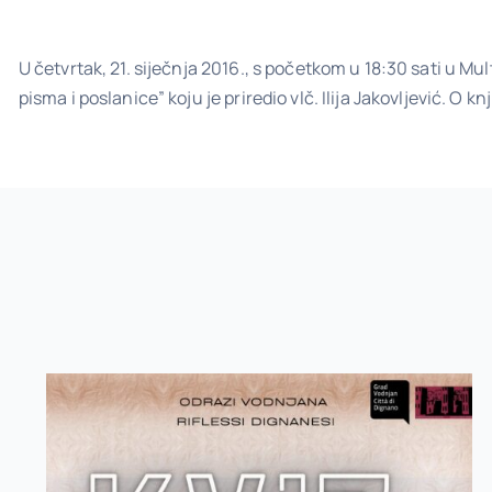
U četvrtak, 21. siječnja 2016., s početkom u 18:30 sati u Mul
pisma i poslanice” koju je priredio vlč. Ilija Jakovljević. O knj