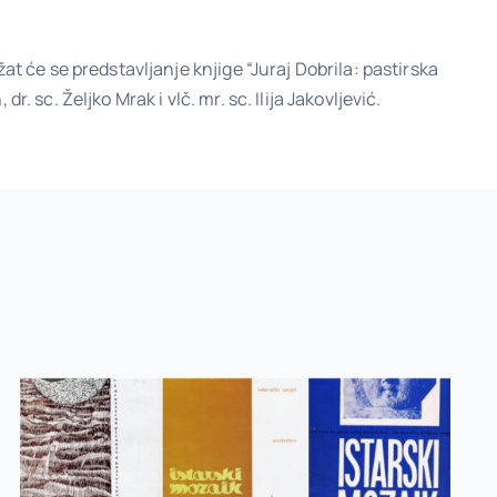
žat će se predstavljanje knjige “Juraj Dobrila: pastirska
dr. sc. Željko Mrak i vlč. mr. sc. Ilija Jakovljević.