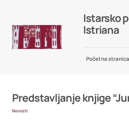
Skip
to
Istarsko 
content
Istriana
Početna stranic
Predstavljanje knjige “Ju
Novosti