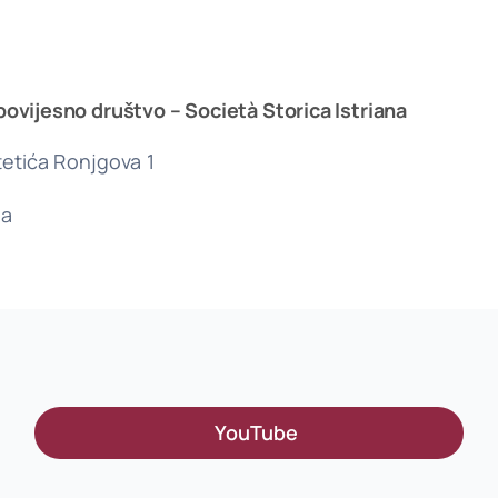
povijesno društvo – Società Storica Istriana
etića Ronjgova 1
la
YouTube