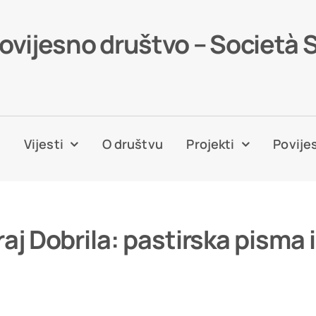
povijesno društvo – Società 
a
Vijesti
O društvu
Projekti
Povijes
raj Dobrila: pastirska pisma 