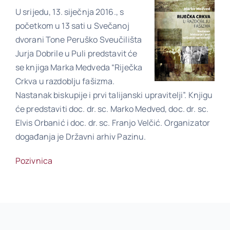
U srijedu, 13. siječnja 2016., s
početkom u 13 sati u Svečanoj
Poveznice
dvorani Tone Peruško Sveučilišta
Jurja Dobrile u Puli predstavit će
se knjiga Marka Medveda “Riječka
Kontakt
Crkva u razdoblju fašizma.
Nastanak biskupije i prvi talijanski upravitelji”. Knjigu
će predstaviti doc. dr. sc. Marko Medved, doc. dr. sc.
Elvis Orbanić i doc. dr. sc. Franjo Velčić. Organizator
događanja je Državni arhiv Pazinu.
Pozivnica