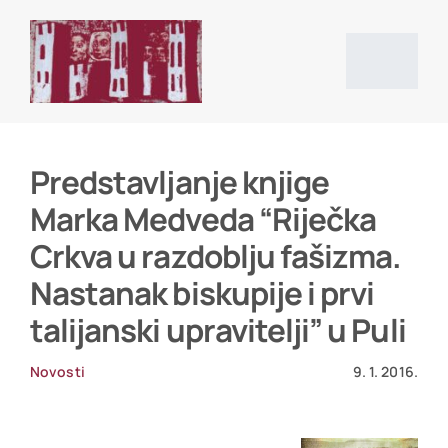
Skip
to
content
Togg
Navig
Početna stranica
Predstavljanje knjige
Marka Medveda “Riječka
Vijesti
Crkva u razdoblju fašizma.
Nastanak biskupije i prvi
O društvu
talijanski upravitelji” u Puli
Projekti
Novosti
9. 1. 2016.
Povijesni izvori i literatura