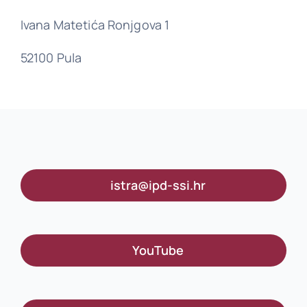
Ivana Matetića Ronjgova 1
52100 Pula
istra@ipd-ssi.hr
YouTube