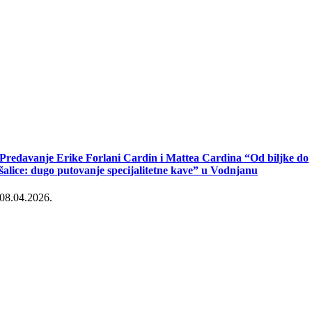
Predavanje Erike Forlani Cardin i Mattea Cardina “Od biljke do
šalice: dugo putovanje specijalitetne kave” u Vodnjanu
08.04.2026.