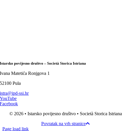
Istarsko povijesno društvo – Società Storica Istriana
Ivana Matetića Ronjgova 1
52100 Pula
istra@ipd-ssi.hr
YouTube
Facebook
© 2026 • Istarsko povijesno društvo • Società Storica Istriana
Povratak na vrh stranice
Page load link