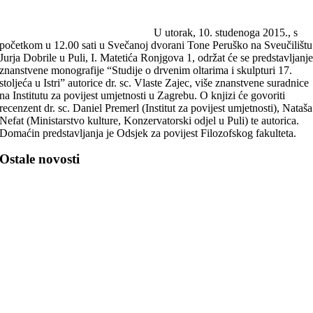
U utorak, 10. studenoga 2015., s
početkom u 12.00 sati u Svečanoj dvorani Tone Peruško na Sveučilištu
Jurja Dobrile u Puli, I. Matetića Ronjgova 1, održat će se predstavljanj
znanstvene monografije “Studije o drvenim oltarima i skulpturi 17.
stoljeća u Istri” autorice dr. sc. Vlaste Zajec, više znanstvene suradnice
na Institutu za povijest umjetnosti u Zagrebu. O knjizi će govoriti
recenzent dr. sc. Daniel Premerl (Institut za povijest umjetnosti), Nataša
Nefat (Ministarstvo kulture, Konzervatorski odjel u Puli) te autorica.
Domaćin predstavljanja je Odsjek za povijest Filozofskog fakulteta.
Ostale novosti