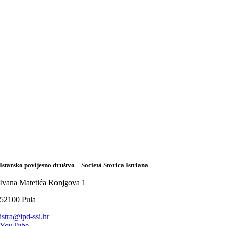
Istarsko povijesno društvo – Società Storica Istriana
Ivana Matetića Ronjgova 1
52100 Pula
istra@ipd-ssi.hr
YouTube