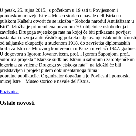
U petak, 25. rujna 2015., s početkom u 19 sati u Povijesnom i
pomorskom muzeju Istre – Museo storico e navale dell’Istria na
pulskom Kaštelu otvorit će se izložba “Sloboda narodu! Antifašizam u
Istri”. Izložba je pripremljena povodom 70. obljetnice oslobođenja i
završetka Drugoga svjetskoga rata na kojoj će biti prikazana povijest
nastanka i razvoja antifašističkog pokreta i djelovanje istaknutih ličnost
od talijanske okupacije u studenom 1918. do završetka diplomatskih
borbi za Istru na Mirovnoj konferenciji u Parizu u veljači 1947. godine.
U dogovoru s Igorom Jovanovićem, prof. i Igorom Šaponjom, prof.,
autorima projekta “Istarske sudbine: Istrani u sabirnim i zarobljeničkim
logorima za vrijeme Drugoga svjetskoga rata”, na izložbi će biti
predstavljen i projekt putem dokumentarnoga filma i
popratne publikacije. Organizator događanja je Povijesni i pomorski
muzej Istre – Museo storico e navale dell’Istria.
Pozivnica
Ostale novosti