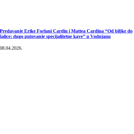
Predavanje Erike Forlani Cardin i Mattea Cardina “Od biljke do
šalice: dugo putovanje specijalitetne kave” u Vodnjanu
08.04.2026.