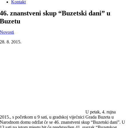
Kontakt
46. znanstveni skup “Buzetski dani” u
Buzetu
Novosti
28. 8. 2015.
U petak, 4. rujna
2015., s početkom u 9 sati, u gradskoj vijećnici Grada Buzeta u
Narodnom domu održat će se 46. znanstveni skup “Buzetski dani”. U
13 sati na istom mjestu bit će predstavljen 41. svezak “Buzetskog