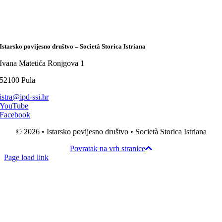
Istarsko povijesno društvo – Società Storica Istriana
Ivana Matetića Ronjgova 1
52100 Pula
istra@ipd-ssi.hr
YouTube
Facebook
© 2026 • Istarsko povijesno društvo • Società Storica Istriana
Povratak na vrh stranice
Page load link