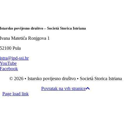
Istarsko povijesno društvo – Società Storica Istriana
Ivana Matetića Ronjgova 1
52100 Pula
istra@ipd-ssi.hr
YouTube
Facebook
© 2026 • Istarsko povijesno društvo • Società Storica Istriana
Povratak na vrh stranice
Page load link