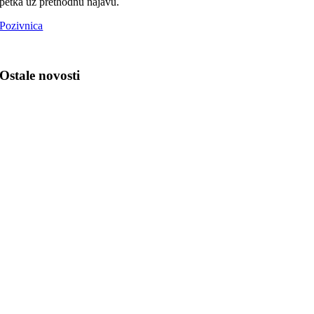
petka uz prethodnu najavu.
Pozivnica
Ostale novosti