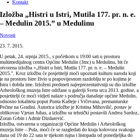
Kontakt
Izložba „Histri u Istri, Mutila 177. pr. n. e.
– Medulin 2015.” u Medulinu
Novosti
23. 7. 2015.
U petak, 24. srpnja 2015., s početkom u 19:00 sati u prostoru
multimedijalnog centra Općine Medulin (3mc) u Medulinu, bit će
otvorena izložba «„Histri u Istri, Mutila 177. pr. n. e. – Medulin
2015.”. Kroz izložbu će posjetitelji moći upoznati kulturu naroda koji
je na prostoru Istre živio u prapovijesnom razdoblju te po kojima je
Istra i dobila ime. Izloženi predmeti najreprezentativniji su dio izložbe
Arheološkog muzeja Istre održane u galeriji Sveta srca 2013. godine, a
posjetitelji će moći vidjeti nalaze s područja današnje općine Medulin,
odnosno lokaliteta poput Punta Kašteje i Vrčevana, premanturske
Pećine na Gradini. Autorica izložbe je Kristina Mihovilić, postav je
oblikovao Vjeran Juhas, a izložbu su tehnički postavili Andrea Sardoz,
Zoran Grbin i Admir Dizdarević.
Izložba, ostvarena u organizaciji Općine Medulin i Arheološkog
muzeja Istre – Pula, moći će se razgledati do kraja kolovoza svakoga
dana od 19 do 22 sata te tijekom rujna i listopada od ponedjeljka do