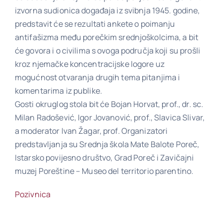
izvorna sudionica događaja iz svibnja 1945. godine,
predstavit će se rezultati ankete o poimanju
antifašizma među porečkim srednjoškolcima, a bit
će govora i o civilima s ovoga područja koji su prošli
kroz njemačke koncentracijske logore uz
mogućnost otvaranja drugih tema pitanjima i
komentarima iz publike.
Gosti okruglog stola bit će Bojan Horvat, prof., dr. sc.
Milan Radošević, Igor Jovanović, prof., Slavica Slivar,
a moderator Ivan Žagar, prof. Organizatori
predstavljanja su Srednja škola Mate Balote Poreč,
Istarsko povijesno društvo, Grad Poreč i Zavičajni
muzej Poreštine – Museo del territorio parentino.
Pozivnica