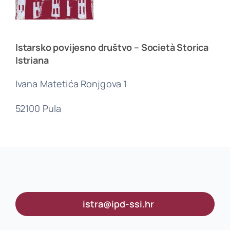
Istarsko povijesno društvo – Società Storica
Istriana
Ivana Matetića Ronjgova 1
52100 Pula
istra@ipd-ssi.hr