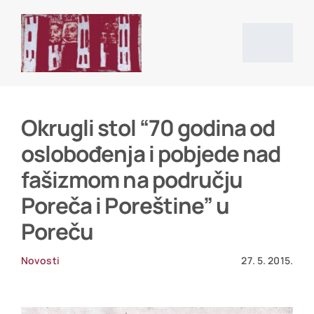
Skip
to
content
Togg
Navig
Početna stranica
Okrugli stol “70 godina od
oslobođenja i pobjede nad
Vijesti
fašizmom na području
Poreča i Poreštine” u
O društvu
Poreču
Projekti
Novosti
27. 5. 2015.
Povijesni izvori i literatura