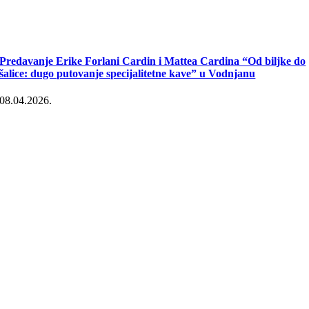
Predavanje Erike Forlani Cardin i Mattea Cardina “Od biljke do
šalice: dugo putovanje specijalitetne kave” u Vodnjanu
08.04.2026.