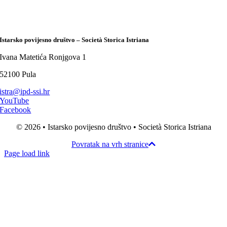
Istarsko povijesno društvo – Società Storica Istriana
Ivana Matetića Ronjgova 1
52100 Pula
istra@ipd-ssi.hr
YouTube
Facebook
© 2026 • Istarsko povijesno društvo • Società Storica Istriana
Povratak na vrh stranice
Page load link