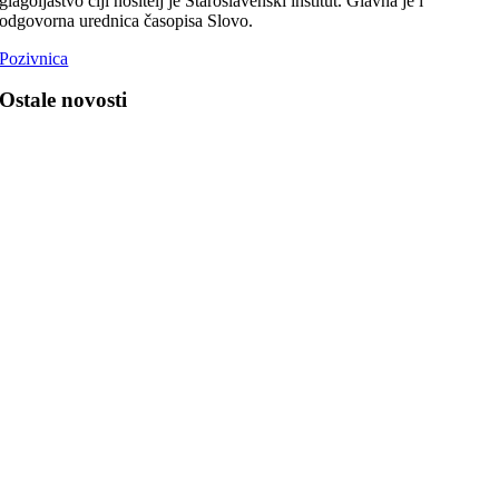
glagoljaštvo čiji nositelj je Staroslavenski institut. Glavna je i
odgovorna urednica časopisa Slovo.
Pozivnica
Ostale novosti