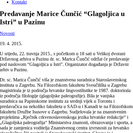
Kontakt
Predavanje Marice Čunčić “Glagoljica u
Istri” u Pazinu
Novosti
19. 4. 2015.
U srijedu, 22. travnja 2015., s početkom u 18 sati u Velikoj dvorani
Državnog arhiva u Pazinu dr. sc. Marica Čunčić održat će predavanje
pod naslovom “Glagoljica u Istri”. Organizator događanja je Državni
arhiv u Pazinu.
Dr. sc. Marica Čunčić viša je znanstvena suradnica Staroslavenskog
instituta u Zagrebu. Na Filozofskom fakultetu Sveučilišta u Zagrebu
magistrirala je iz područja hrvatske lingvostilistike te 1987. doktorirala
iz područja filologije (glagoljske paleografije). Bila je vanjska
suradnica na Papinskome institutu za srednji vijek u Torontu i
predavačica na nekoliko fakulteta u SAD-u i Kanadi te na Filozofskom
fakultetu Družbe Isusove u Zagrebu. Sudjelovala je na znanstvenim
projektima „Rječnik crkvenoslavenskoga jezika hrvatske redakcije“ i
„Glagoljska paleografija“ Ministarstva znanosti, obrazovanja i sporta, a
sada je zamjenica voditelja Znanstvenog centra izvrsnosti za hrvatsko