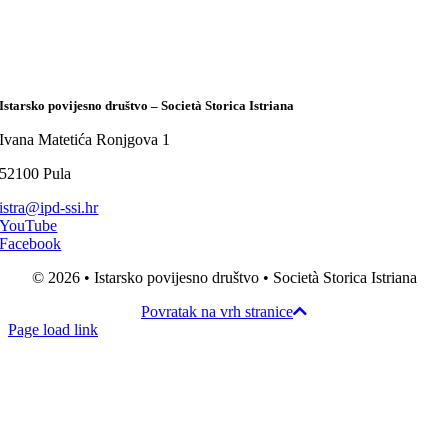
Istarsko povijesno društvo – Società Storica Istriana
Ivana Matetića Ronjgova 1
52100 Pula
istra@ipd-ssi.hr
YouTube
Facebook
© 2026 • Istarsko povijesno društvo • Società Storica Istriana
Povratak na vrh stranice
Page load link