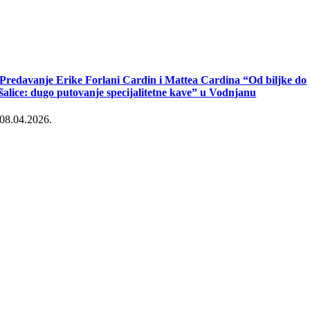
Predavanje Erike Forlani Cardin i Mattea Cardina “Od biljke do
šalice: dugo putovanje specijalitetne kave” u Vodnjanu
08.04.2026.