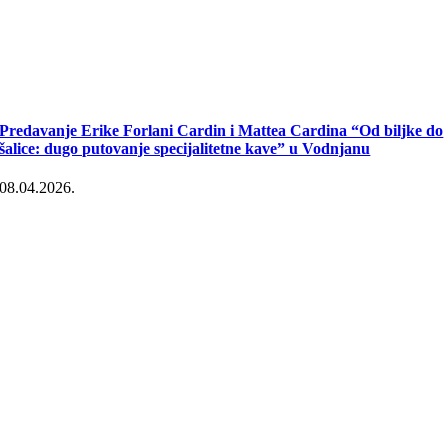
Predavanje Erike Forlani Cardin i Mattea Cardina “Od biljke do
šalice: dugo putovanje specijalitetne kave” u Vodnjanu
08.04.2026.