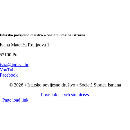
Istarsko povijesno društvo – Società Storica Istriana
Ivana Matetića Ronjgova 1
52100 Pula
istra@ipd-ssi.hr
YouTube
Facebook
© 2026 • Istarsko povijesno društvo • Società Storica Istriana
Povratak na vrh stranice
Page load link