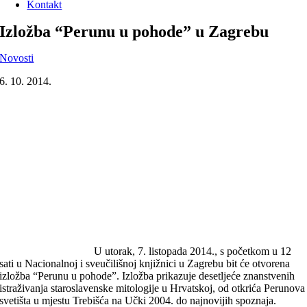
Kontakt
Izložba “Perunu u pohode” u Zagrebu
Novosti
6. 10. 2014.
U utorak, 7. listopada 2014., s početkom u 12
sati u Nacionalnoj i sveučilišnoj knjižnici u Zagrebu bit će otvorena
izložba “Perunu u pohode”. Izložba prikazuje desetljeće znanstvenih
istraživanja staroslavenske mitologije u Hrvatskoj, od otkrića Perunova
svetišta u mjestu Trebišća na Učki 2004. do najnovijih spoznaja.