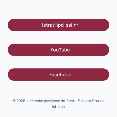
istra@ipd-ssi.hr
YouTube
Facebook
© 2026 • Istarsko povijesno društvo • Società Storica
Istriana