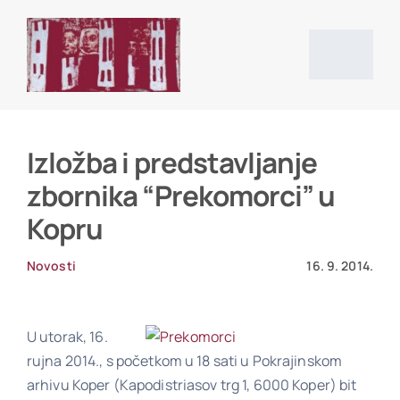
Skip
to
content
Togg
Navig
Početna stranica
Izložba i predstavljanje
zbornika “Prekomorci” u
Vijesti
Kopru
O društvu
Novosti
16. 9. 2014.
Projekti
U utorak, 16.
rujna 2014., s početkom u 18 sati u Pokrajinskom
arhivu Koper (Kapodistriasov trg 1, 6000 Koper) bit
Povijesni izvori i literatura