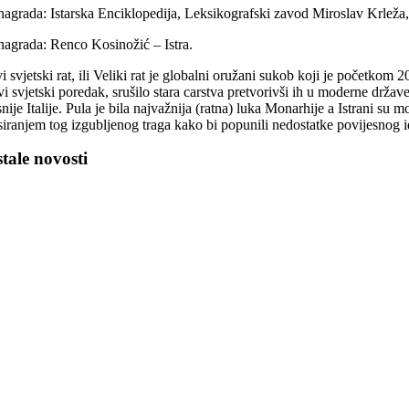
 nagrada: Istarska Enciklopedija, Leksikografski zavod Miroslav Krleža
 nagrada: Renco Kosinožić – Istra.
i svjetski rat, ili Veliki rat je globalni oružani sukob koji je početkom
i svjetski poredak, srušilo stara carstva pretvorivši ih u moderne države
nije Italije. Pula je bila najvažnija (ratna) luka Monarhije a Istrani su m
siranjem tog izgubljenog traga kako bi popunili nedostatke povijesnog id
tale novosti