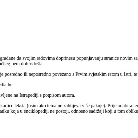
ruge građane da svojim radovima doprinesu popunjavanju stranice novim s
ačijeg pera dobrodošla.
je posredno ili neposredno povezano s Prvim svjetskim ratom u Istri, te 
edia.hr
ljene na Istrapediji s potpisom autora.
rtice teksta (osim ako tema ne zahtijeva više pažnje). Prije odabira teme
tiku koja u enciklopediji ne postoji, odnosno sadržaji koji u tom obliku 