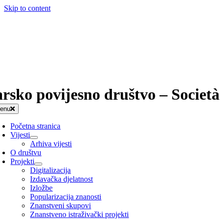
Skip to content
arsko povijesno društvo – Società
enu
Početna stranica
Vijesti
Arhiva vijesti
O društvu
Projekti
Digitalizacija
Izdavačka djelatnost
Izložbe
Popularizacija znanosti
Znanstveni skupovi
Znanstveno istraživački projekti