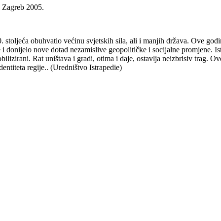
, Zagreb 2005.
 20. stoljeća obuhvatio većinu svjetskih sila, ali i manjih država. Ove go
 i donijelo nove dotad nezamislive geopolitičke i socijalne promjene. Ist
obilizirani. Rat uništava i gradi, otima i daje, ostavlja neizbrisiv trag.
entiteta regije.. (Uredništvo Istrapedie)