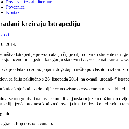
Povijesni izvori i literatura
Poveznice
Kontakt
rađani kreiraju Istrapediju
vosti
. 9. 2014.
edništvo Istrapedije provodi akciju čiji je cilj motivirati studente i d
je ograničeno ni na jednu kategoriju stanovništva, već je natuknica iz sv
daća je odabrati osobu, pojam, događaj ili nešto po vlastitom izboru što 
dovi se šalju zaključno s 26. listopada 2014. na e-mail: urednik@istrap
tuknice koje budu zadovoljile će neovisno o osvojenom mjestu biti objav
ovi se mogu pisati na hrvatskom ili talijanskom jeziku dužine do dvije ka
rapediji, jer će prednost kod vrednovanja imati radovi koji obrađuju tema
grade:
 nagrada: Prijenosno računalo.