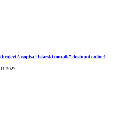
i brojevi časopisa “Istarski mozaik” dostupni online!
.11.2025.