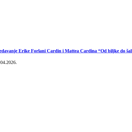
edavanje Erike Forlani Cardin i Mattea Cardina “Od biljke do šal
.04.2026.