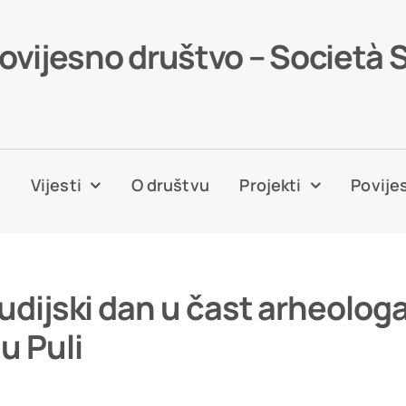
povijesno društvo – Società 
a
Vijesti
O društvu
Projekti
Povijes
udijski dan u čast arheologa
u Puli