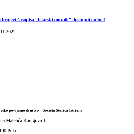
i brojevi časopisa “Istarski mozaik” dostupni online!
.11.2025.
arsko povijesno društvo – Società Storica Istriana
ana Matetića Ronjgova 1
100 Pula