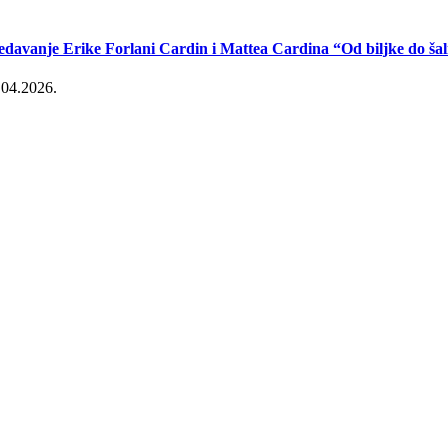
edavanje Erike Forlani Cardin i Mattea Cardina “Od biljke do šal
.04.2026.