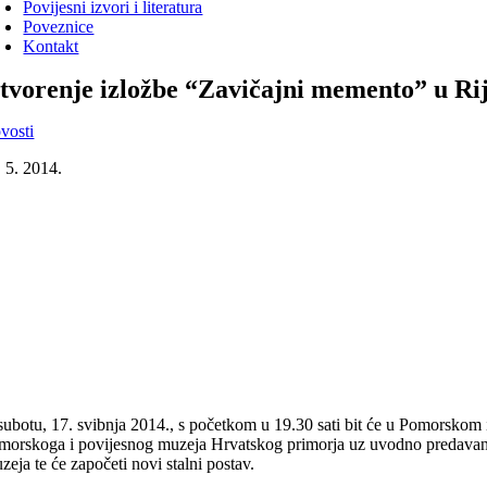
Povijesni izvori i literatura
Poveznice
Kontakt
tvorenje izložbe “Zavičajni memento” u Rij
vosti
. 5. 2014.
subotu, 17. svibnja 2014., s početkom u 19.30 sati bit će u Pomorskom
morskoga i povijesnog muzeja Hrvatskog primorja uz uvodno predavanje 
eja te će započeti novi stalni postav.