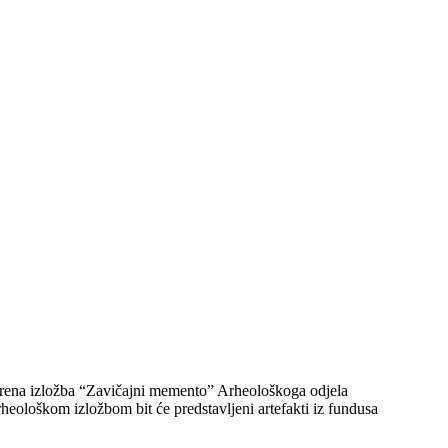
vorena izložba “Zavičajni memento” Arheološkoga odjela
eološkom izložbom bit će predstavljeni artefakti iz fundusa