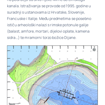
kanala. Istraživanja se provode od 1995. godine u
suradnji s ustanovama iz Hrvatske, Slovenije,
Francuske i Italije. Među predmetima se posebno
ističu arheološki nalazi s rimske potonule galije
(balast, amfore, mortari, dijelovi oplate, kamena
sidra…) te mramorni torzo božice Dijane.