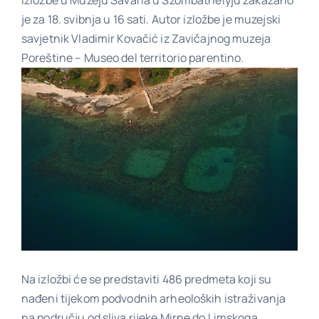
je za 18. svibnja u 16 sati. Autor izložbe je muzejski
savjetnik Vladimir Kovačić iz Zavičajnog muzeja
Poveznice
Poreštine – Museo del territorio parentino.
Kontakt
Na izložbi će se predstaviti 486 predmeta koji su
nađeni tijekom podvodnih arheoloških istraživanja
na području od sliva rijeke Mirne do Limskoga