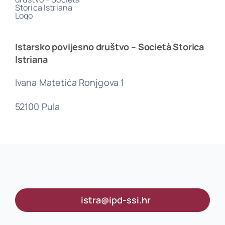
Istarsko povijesno društvo – Società Storica
Istriana
Ivana Matetića Ronjgova 1
52100 Pula
istra@ipd-ssi.hr