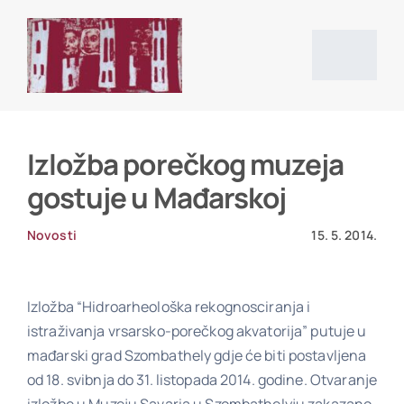
Skip
to
content
Togg
Navig
Početna stranica
Izložba porečkog muzeja
gostuje u Mađarskoj
Vijesti
Novosti
15. 5. 2014.
O društvu
Izložba “Hidroarheološka rekognosciranja i
istraživanja vrsarsko-porečkog akvatorija” putuje u
Projekti
mađarski grad Szombathely gdje će biti postavljena
od 18. svibnja do 31. listopada 2014. godine. Otvaranje
Povijesni izvori i literatura
izložbe u Muzeju Savaria u Szombathelyju zakazano