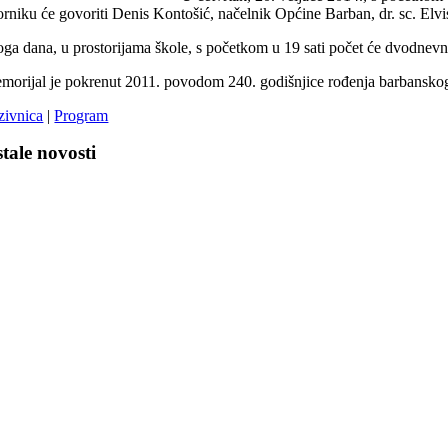
orniku će govoriti Denis Kontošić, načelnik Općine Barban, dr. sc. Elvis
toga dana, u prostorijama škole, s početkom u 19 sati počet će dvodnev
morijal je pokrenut 2011. povodom 240. godišnjice rođenja barbanskoga 
zivnica
|
Program
tale novosti