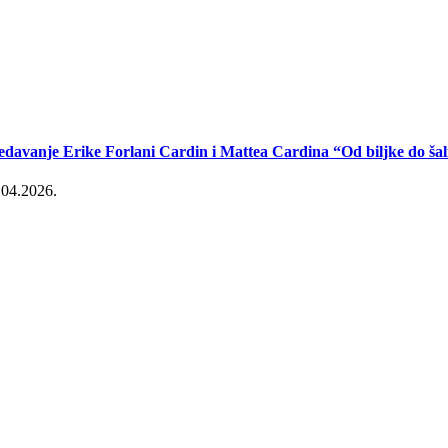
edavanje Erike Forlani Cardin i Mattea Cardina “Od biljke do šal
.04.2026.