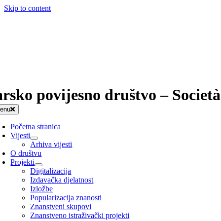
Skip to content
arsko povijesno društvo – Società
enu
Početna stranica
Vijesti
Arhiva vijesti
O društvu
Projekti
Digitalizacija
Izdavačka djelatnost
Izložbe
Popularizacija znanosti
Znanstveni skupovi
Znanstveno istraživački projekti