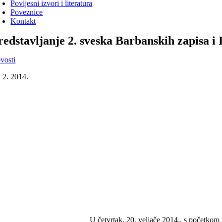
Povijesni izvori i literatura
Poveznice
Kontakt
redstavljanje 2. sveska Barbanskih zapisa 
vosti
. 2. 2014.
U četvrtak, 20. veljače 2014., s početkom