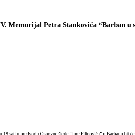
i IV. Memorijal Petra Stankovića “Barban u
 u 18 sati u predvorju Osnovne škole “Jure Filipovića” u Barbanu bit će