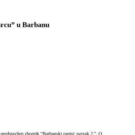
 srcu” u Barbanu
 predstavljen zbornik “Barbanski zapisi: svezak 2.”. O