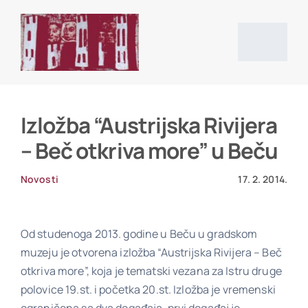
Skip
to
content
Togg
Navig
Početna stranica
Izložba “Austrijska Rivijera
– Beč otkriva more” u Beču
Vijesti
Novosti
17. 2. 2014.
O društvu
Od studenoga 2013. godine u Beču u gradskom
muzeju je otvorena izložba “Austrijska Rivijera – Beč
Projekti
otkriva more”, koja je tematski vezana za Istru druge
polovice 19.st. i početka 20.st. Izložba je vremenski
Povijesni izvori i literatura
ograničena sa dva događaja, prvi događaj je