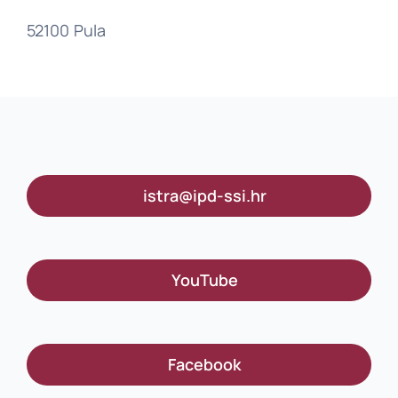
52100 Pula
istra@ipd-ssi.hr
YouTube
Facebook