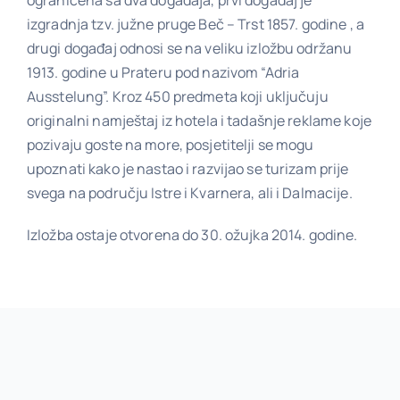
izgradnja tzv. južne pruge Beč – Trst 1857. godine , a
drugi događaj odnosi se na veliku izložbu održanu
Poveznice
1913. godine u Prateru pod nazivom “Adria
Ausstelung”. Kroz 450 predmeta koji uključuju
originalni namještaj iz hotela i tadašnje reklame koje
Kontakt
pozivaju goste na more, posjetitelji se mogu
upoznati kako je nastao i razvijao se turizam prije
svega na području Istre i Kvarnera, ali i Dalmacije.
Izložba ostaje otvorena do 30. ožujka 2014. godine.