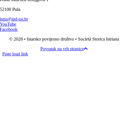
52100 Pula
istra@ipd-ssi.hr
YouTube
Facebook
© 2026 • Istarsko povijesno društvo • Società Storica Istriana
Povratak na vrh stranice
Page load link