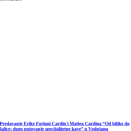
Predavanje Erike Forlani Cardin i Mattea Cardina “Od biljke do
šalice: dugo putovanje specijalitetne kave” u Vodnjanu