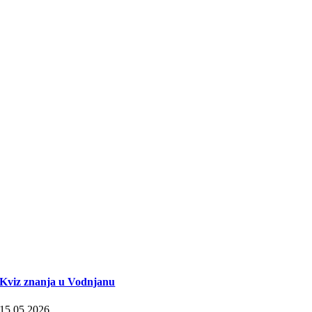
Kviz znanja u Vodnjanu
15.05.2026.