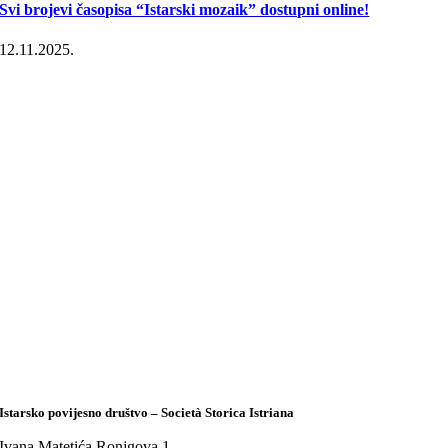
Svi brojevi časopisa “Istarski mozaik” dostupni online!
12.11.2025.
Istarsko povijesno društvo – Società Storica Istriana
Ivana Matetića Ronjgova 1