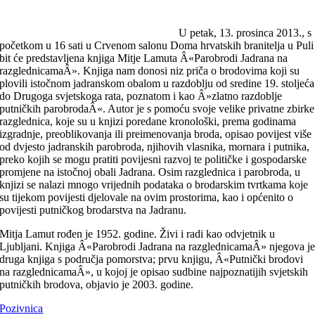
U petak, 13. prosinca 2013., s
početkom u 16 sati u Crvenom salonu Doma hrvatskih branitelja u Puli
bit će predstavljena knjiga Mitje Lamuta Â«Parobrodi Jadrana na
razglednicamaÂ». Knjiga nam donosi niz priča o brodovima koji su
plovili istočnom jadranskom obalom u razdoblju od sredine 19. stoljeća
do Drugoga svjetskoga rata, poznatom i kao Â»zlatno razdoblje
putničkih parobrodaÂ«. Autor je s pomoću svoje velike privatne zbirke
razglednica, koje su u knjizi poredane kronološki, prema godinama
izgradnje, preoblikovanja ili preimenovanja broda, opisao povijest više
od dvjesto jadranskih parobroda, njihovih vlasnika, mornara i putnika,
preko kojih se mogu pratiti povijesni razvoj te političke i gospodarske
promjene na istočnoj obali Jadrana. Osim razglednica i parobroda, u
knjizi se nalazi mnogo vrijednih podataka o brodarskim tvrtkama koje
su tijekom povijesti djelovale na ovim prostorima, kao i općenito o
povijesti putničkog brodarstva na Jadranu.
Mitja Lamut rođen je 1952. godine. Živi i radi kao odvjetnik u
Ljubljani. Knjiga Â«Parobrodi Jadrana na razglednicamaÂ» njegova j
druga knjiga s područja pomorstva; prvu knjigu, Â«Putnički brodovi
na razglednicamaÂ», u kojoj je opisao sudbine najpoznatijih svjetskih
putničkih brodova, objavio je 2003. godine.
Pozivnica