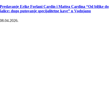
Predavanje Erike Forlani Cardin i Mattea Cardina “Od biljke do
šalice: dugo putovanje specijalitetne kave” u Vodnjanu
08.04.2026.