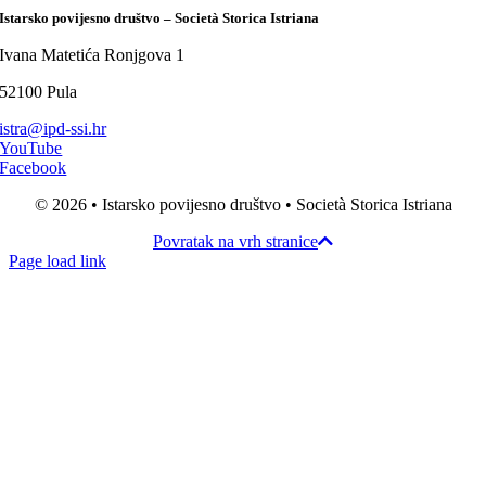
Istarsko povijesno društvo – Società Storica Istriana
Ivana Matetića Ronjgova 1
52100 Pula
istra@ipd-ssi.hr
YouTube
Facebook
© 2026 • Istarsko povijesno društvo • Società Storica Istriana
Povratak na vrh stranice
Page load link