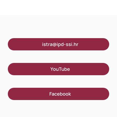
istra@ipd-ssi.hr
YouTube
Facebook