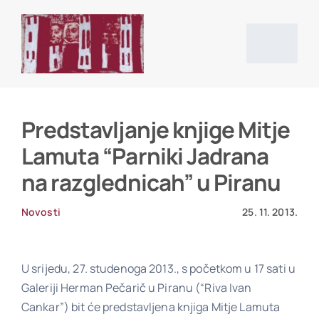
Skip
to
content
Togg
Navig
Početna stranica
Predstavljanje knjige Mitje
Lamuta “Parniki Jadrana
Vijesti
na razglednicah” u Piranu
O društvu
Novosti
25. 11. 2013.
Projekti
U srijedu, 27. studenoga 2013., s početkom u 17 sati u
Galeriji Herman Pečarič u Piranu (“Riva Ivan
Cankar”) bit će predstavljena knjiga Mitje Lamuta
Povijesni izvori i literatura