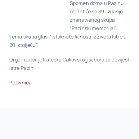
Spomen doma u Pazinu
održat će se 39. izdanje
znanstvenog skupa
Pov
“Pazinski memorijal”.
Tema skupa glasi “Istaknute ličnosti iz života Istre u
Ko
20. stoljeću”.
Organizator je Katedra Čakavskog sabora za povijest
Istre Pazin.
Pozivnica