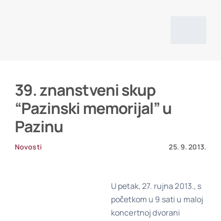
Skip
to
content
Togg
Navig
Početna
39. znanstveni skup
“Pazinski memorijal” u
Vi
Pazinu
O d
Novosti
25. 9. 2013.
Pro
U petak, 27. rujna 2013., s
početkom u 9 sati u maloj
koncertnoj dvorani
Povijesni izv