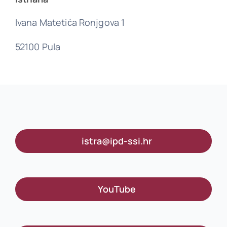
Ivana Matetića Ronjgova 1
52100 Pula
istra@ipd-ssi.hr
YouTube