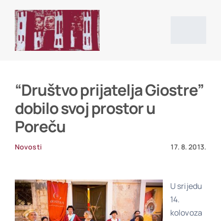
Skip
to
content
Togg
Navig
Početna stranica
“Društvo prijatelja Giostre”
dobilo svoj prostor u
Vijesti
Poreču
O društvu
Novosti
17. 8. 2013.
Projekti
U srijedu
14.
kolovoza
Povijesni izvori i literatura