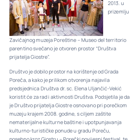
2013. u
prizemlju
Poveznice
Zavičajnog muzeja Poreštine – Museo del territorio
Kontakt
parentino svečano je otvoren prostor “Društva
prijatelja Giostre”.
Društvo je dobilo prostor na korištenje od Grada
Poreča, a kako je prilikom otvorenja najavila
predsjednica Društva dr. sc. Elena Uljančić-Vekić
koristit će za rad i aktivnosti Društva. Podsjetila je da
je Društvo prijatelja Giostre osnovano pri porečkom
muzeju krajem 2008. godine, s ciljem zaštite
nematerijalne kulturne baštine i upotpunjavanja
kulturno-turističke ponude u gradu Poreču,
posebno kroz Giostru – Porečki povijesni festival, te