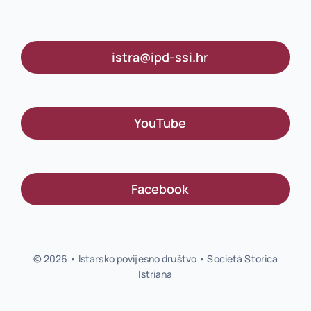
istra@ipd-ssi.hr
YouTube
Facebook
© 2026 • Istarsko povijesno društvo • Società Storica
Istriana