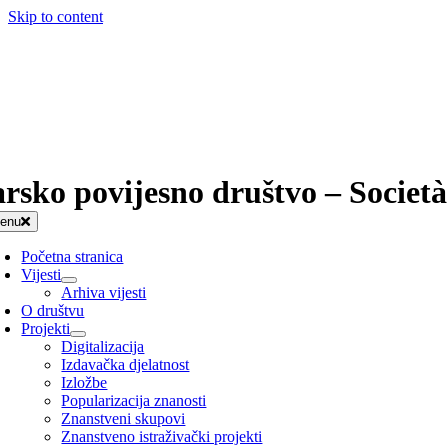
Skip to content
arsko povijesno društvo – Società
enu
Početna stranica
Vijesti
Arhiva vijesti
O društvu
Projekti
Digitalizacija
Izdavačka djelatnost
Izložbe
Popularizacija znanosti
Znanstveni skupovi
Znanstveno istraživački projekti