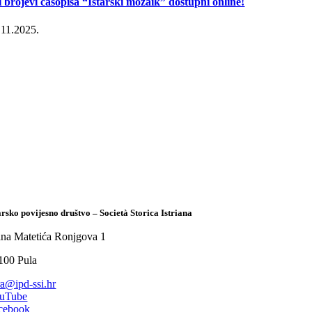
i brojevi časopisa “Istarski mozaik” dostupni online!
.11.2025.
arsko povijesno društvo – Società Storica Istriana
ana Matetića Ronjgova 1
100 Pula
tra@ipd-ssi.hr
uTube
cebook