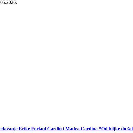
.05.2026.
edavanje Erike Forlani Cardin i Mattea Cardina “Od biljke do šal