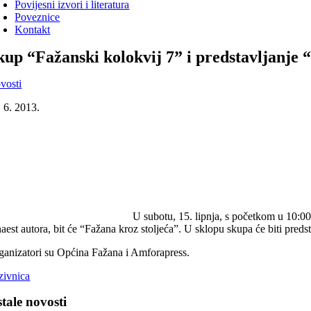
Povijesni izvori i literatura
Poveznice
Kontakt
kup “Fažanski kolokvij 7” i predstavljanje 
vosti
. 6. 2013.
U subotu, 15. lipnja, s početkom u 10:00
inaest autora, bit će “Fažana kroz stoljeća”. U sklopu skupa će biti pred
ganizatori su Općina Fažana i Amforapress.
zivnica
tale novosti