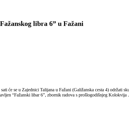
“Fažanskog libra 6” u Fažani
 sati će se u Zajednici Talijana u Fažani (Galižanska cesta 4) održati s
stavljen “Fažanski libar 6”, zbornik radova s prošlogodišnjeg Kolokvija 