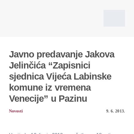
Skip
to
content
Toggl
Navig
Početna
Javno predavanje Jakova
Jelinčića “Zapisnici
Vi
sjednica Vijeća Labinske
komune iz vremena
O d
Venecije” u Pazinu
Pro
Novosti
9. 6. 2013.
Povijesni izv