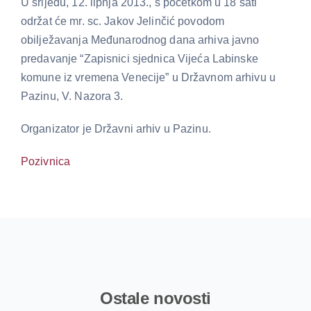
U srijedu, 12. lipnja 2013., s početkom u 18 sati
održat će mr. sc. Jakov Jelinčić povodom
obilježavanja Međunarodnog dana arhiva javno
Pov
predavanje “Zapisnici sjednica Vijeća Labinske
komune iz vremena Venecije” u Državnom arhivu u
Pazinu, V. Nazora 3.
Ko
Organizator je Državni arhiv u Pazinu.
Pozivnica
Ostale novosti