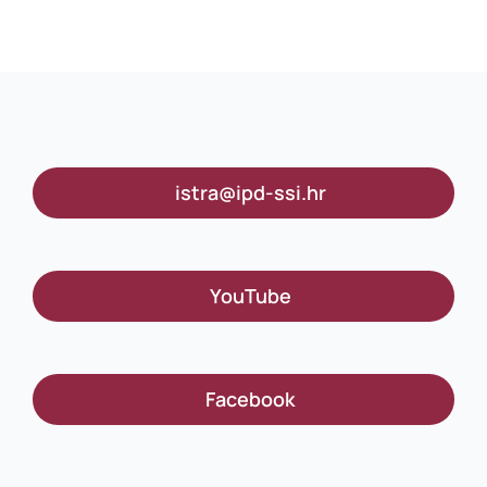
istra@ipd-ssi.hr
YouTube
Facebook