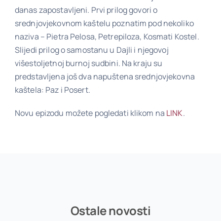
danas zapostavljeni. Prvi prilog govori o
srednjovjekovnom kaštelu poznatim pod nekoliko
Poveznice
naziva – Pietra Pelosa, Petrepiloza, Kosmati Kostel.
Slijedi prilog o samostanu u Dajli i njegovoj
Kontakt
višestoljetnoj burnoj sudbini. Na kraju su
predstavljena još dva napuštena srednjovjekovna
kaštela: Paz i Posert.
Novu epizodu možete pogledati klikom na
LINK
.
Ostale novosti