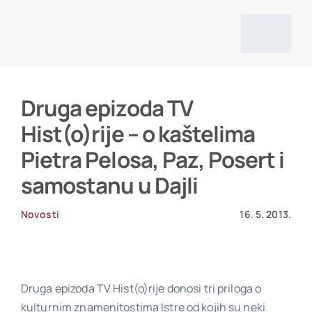
Skip
to
Togg
content
Navig
Početna stranica
Druga epizoda TV
Hist(o)rije – o kaštelima
Vijesti
Pietra Pelosa, Paz, Posert i
samostanu u Dajli
O društvu
Novosti
16. 5. 2013.
Projekti
Druga epizoda TV Hist(o)rije donosi tri priloga o
Povijesni izvori i literatura
kulturnim znamenitostima Istre od kojih su neki