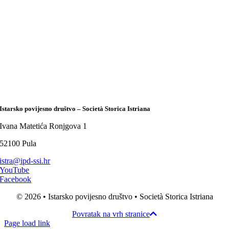
Istarsko povijesno društvo – Società Storica Istriana
Ivana Matetića Ronjgova 1
52100 Pula
istra@ipd-ssi.hr
YouTube
Facebook
© 2026 • Istarsko povijesno društvo • Società Storica Istriana
Povratak na vrh stranice
Page load link