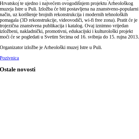
Hrvatskoj te ujedno i najvećem ovogodišnjem projektu Arheološkog
muzeja Istre u Puli. Izložba će biti postavljena na znanstveno-popularni
način, uz korištenje brojnih rekonstrukcija i modernih tehnoloških
pomagala (3D rekonstrukcije, videovodiči, wi-fi free zona). Pratit će je
trojezična znanstvena publikacija i katalog. Ovaj iznimno vrijedan
izložbeni, nakladnički, promotivni, edukacijski i kulturološki projekt
moći će se pogledati u Svetim Srcima od 16. svibnja do 15. rujna 2013
Organizator izložbe je Arheološki muzej Istre u Puli.
Pozivnica
Ostale novosti