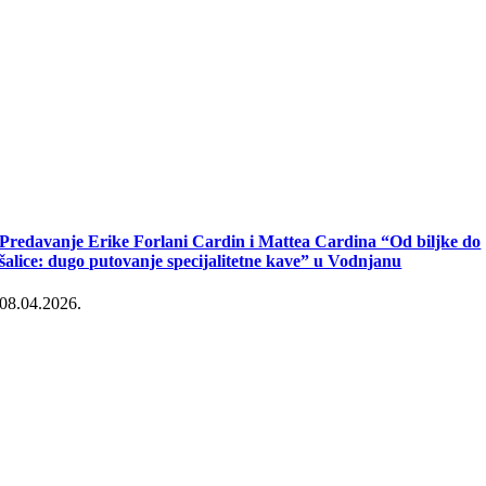
Predavanje Erike Forlani Cardin i Mattea Cardina “Od biljke do
šalice: dugo putovanje specijalitetne kave” u Vodnjanu
08.04.2026.