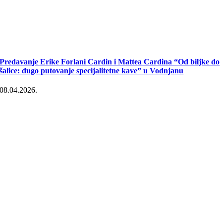
Predavanje Erike Forlani Cardin i Mattea Cardina “Od biljke do
šalice: dugo putovanje specijalitetne kave” u Vodnjanu
08.04.2026.