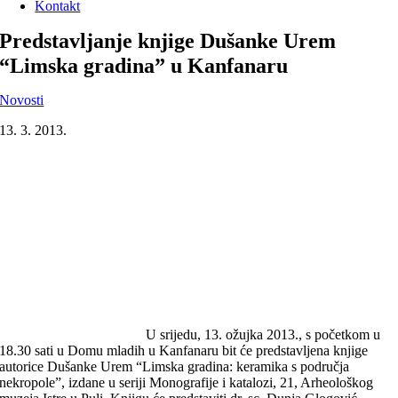
Kontakt
Predstavljanje knjige Dušanke Urem
“Limska gradina” u Kanfanaru
Novosti
13. 3. 2013.
U srijedu, 13. ožujka 2013., s početkom u
18.30 sati u Domu mladih u Kanfanaru bit će predstavljena knjige
autorice Dušanke Urem “Limska gradina: keramika s područja
nekropole”, izdane u seriji Monografije i katalozi, 21, Arheološkog