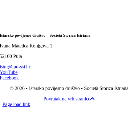
Istarsko povijesno društvo – Società Storica Istriana
Ivana Matetića Ronjgova 1
52100 Pula
istra@ipd-ssi.hr
YouTube
Facebook
© 2026 • Istarsko povijesno društvo • Società Storica Istriana
Povratak na vrh stranice
Page load link