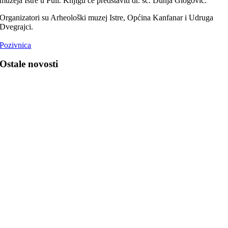
muzeja Istre u Puli. Knjigu će predstaviti dr. sc. Dunja Glogović.
Organizatori su Arheološki muzej Istre, Općina Kanfanar i Udruga
Dvegrajci.
Pozivnica
Ostale novosti