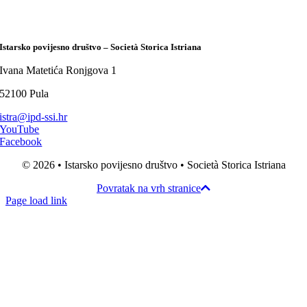
Istarsko povijesno društvo – Società Storica Istriana
Ivana Matetića Ronjgova 1
52100 Pula
istra@ipd-ssi.hr
YouTube
Facebook
© 2026 • Istarsko povijesno društvo • Società Storica Istriana
Povratak na vrh stranice
Page load link