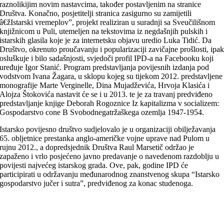
raznolikijim novim nastavcima, također postavljenim na stranice
Društva. Konačno, posjetitelji stranica zasigurno su zamijetili
â€žIstarski vremeplov”, projekt realiziran u suradnji sa Sveučilišnom
knjižnicom u Puli, utemeljen na tekstovima iz negdašnjih pulskih i
istarskih glasila koje je za internetsku objavu uredio Luka Tidić. Da
Društvo, okrenuto proučavanju i popularizaciji zavičajne prošlosti, ipa
osluškuje i bilo sadašnjosti, svjedoči profil IPD-a na Facebooku koji
uređuje Igor Stanić. Program predstavljanja povijesnih izdanja pod
vodstvom Ivana Žagara, u sklopu kojeg su tijekom 2012. predstavljene
monografije Marte Verginelle, Dina Mujadževića, Hrvoja Klasića i
Alojza Štokovića nastavit će se i u 2013. te je za travanj predviđeno
predstavljanje knjige Deborah Rogoznice Iz kapitalizma v socializem:
Gospodarstvo cone B Svobodnegatržaškega ozemlja 1947-1954.
Istarsko povijesno društvo sudjelovalo je u organizaciji obilježavanja
65. obljetnice prestanka anglo-američke vojne uprave nad Pulom u
rujnu 2012., a dopredsjednik Društva Raul Marsetič održao je
zapaženo i vrlo posjećeno javno predavanje o navedenom razdoblju u
povijesti najvećeg istarskog grada. Ove, pak, godine IPD će
participirati u održavanju međunarodnog znanstvenog skupa “Istarsko
gospodarstvo jučer i sutra”, predviđenog za konac studenoga.