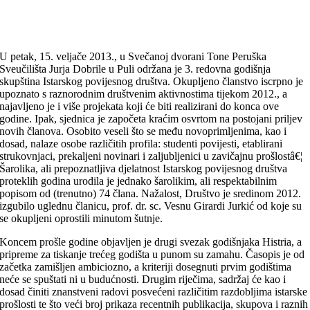
U petak, 15. veljače 2013., u Svečanoj dvorani Tone Peruška
Sveučilišta Jurja Dobrile u Puli održana je 3. redovna godišnja
skupština Istarskog povijesnog društva. Okupljeno članstvo iscrpno je
upoznato s raznorodnim društvenim aktivnostima tijekom 2012., a
najavljeno je i više projekata koji će biti realizirani do konca ove
godine. Ipak, sjednica je započeta kraćim osvrtom na postojani priljev
novih članova. Osobito veseli što se među novoprimljenima, kao i
dosad, nalaze osobe različitih profila: studenti povijesti, etablirani
strukovnjaci, prekaljeni novinari i zaljubljenici u zavičajnu prošlostâ€¦
Šarolika, ali prepoznatljiva djelatnost Istarskog povijesnog društva
proteklih godina urodila je jednako šarolikim, ali respektabilnim
popisom od (trenutno) 74 člana. Nažalost, Društvo je sredinom 2012.
izgubilo uglednu članicu, prof. dr. sc. Vesnu Girardi Jurkić od koje su
se okupljeni oprostili minutom šutnje.
Koncem prošle godine objavljen je drugi svezak godišnjaka Histria, a
pripreme za tiskanje trećeg godišta u punom su zamahu. Časopis je od
začetka zamišljen ambiciozno, a kriteriji dosegnuti prvim godištima
neće se spuštati ni u budućnosti. Drugim riječima, sadržaj će kao i
dosad činiti znanstveni radovi posvećeni različitim razdobljima istarske
prošlosti te što veći broj prikaza recentnih publikacija, skupova i raznih