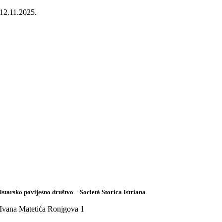
12.11.2025.
Istarsko povijesno društvo – Società Storica Istriana
Ivana Matetića Ronjgova 1