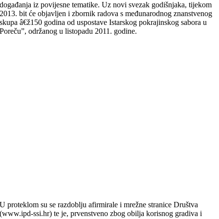
događanja iz povijesne tematike. Uz novi svezak godišnjaka, tijekom
2013. bit će objavljen i zbornik radova s međunarodnog znanstvenog
skupa â€ž150 godina od uspostave Istarskog pokrajinskog sabora u
Poreču”, održanog u listopadu 2011. godine.
U proteklom su se razdoblju afirmirale i mrežne stranice Društva
(www.ipd-ssi.hr) te je, prvenstveno zbog obilja korisnog gradiva i