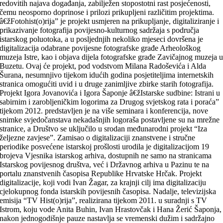
redovitih najava događanja, zabilježen stopostotni rast posjećenosti,
čemu neosporno doprinose i prilozi prikupljeni različitim projektima.
â€žFotohist(o)rija” je projekt usmjeren na prikupljanje, digitaliziranje i
prikazivanje fotografija povijesno-kulturnog sadržaja s područja
istarskog poluotoka, a u posljednjih nekoliko mjeseci dovršena je
digitalizacija odabrane povijesne fotografske građe Arheološkog
muzeja Istre, kao i objava dijela fotografske građe Zavičajnog muzeja 
Buzetu. Ovaj će projekt, pod vodstvom Milana Radoševića i Alda
Šurana, nesumnjivo tijekom idućih godina posjetiteljima internetskih
stranica omogućiti uvid i u druge zanimljive zbirke starih fotografija.
Projekt Igora Jovanovića i Igora Šaponje â€žIstarske sudbine: Istrani u
sabirnim i zarobljeničkim logorima za Drugog svjetskog rata i poraća”
tijekom 2012. predstavljen je na više seminara i konferencija, nove
snimke svjedočanstava nekadašnjih logoraša postavljene su na mrežne
stranice, a Društvo se uključilo u srodan međunarodni projekt “Iza
željezne zavjese”. Zamisao o digitalizaciji znanstvene i stručne
periodike posvećene istarskoj prošlosti urodila je digitalizacijom 19
brojeva Vjesnika istarskog arhiva, dostupnih ne samo na stranicama
Istarskog povijesnog društva, već i Državnog arhiva u Pazinu te na
portalu znanstvenih časopisa Republike Hrvatske Hrčak. Projekt
digitalizacije, koji vodi Ivan Žagar, za krajnji cilj ima digitalizaciju
cjelokupnog fonda istarskih povijesnih časopisa. Nadalje, televizijska
emisija “TV Hist(o)rija”, realizirana tijekom 2011. u suradnji s TV
Istrom, koju vode Anita Buhin, Ivan Hrastovčak i Hana Žerić Šaponja,
nakon jednogodišnje pauze nastavlja se vremenski dužim i sadržajno