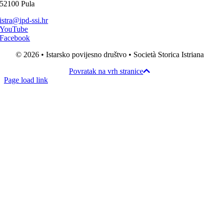
52100 Pula
istra@ipd-ssi.hr
YouTube
Facebook
© 2026 • Istarsko povijesno društvo • Società Storica Istriana
Povratak na vrh stranice
Page load link