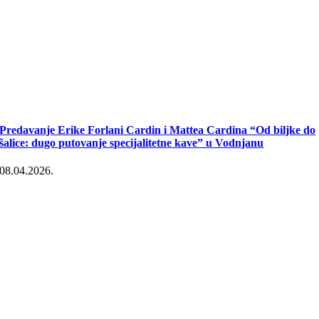
Predavanje Erike Forlani Cardin i Mattea Cardina “Od biljke do
šalice: dugo putovanje specijalitetne kave” u Vodnjanu
08.04.2026.