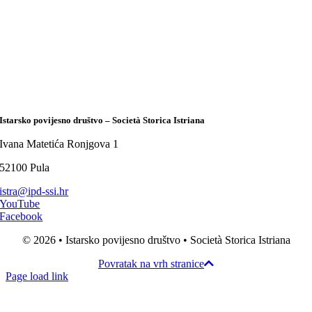
Istarsko povijesno društvo – Società Storica Istriana
Ivana Matetića Ronjgova 1
52100 Pula
istra@ipd-ssi.hr
YouTube
Facebook
© 2026 • Istarsko povijesno društvo • Società Storica Istriana
Povratak na vrh stranice
Page load link