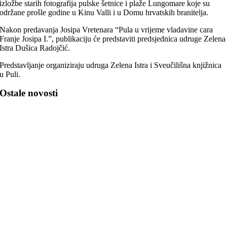
izložbe starih fotografija pulske šetnice i plaže Lungomare koje su
održane prošle godine u Kinu Valli i u Domu hrvatskih branitelja.
Nakon predavanja Josipa Vretenara “Pula u vrijeme vladavine cara
Franje Josipa I.”, publikaciju će predstaviti predsjednica udruge Zelena
Istra Dušica Radojčić.
Predstavljanje organiziraju udruga Zelena Istra i Sveučilišna knjižnica
u Puli.
Ostale novosti