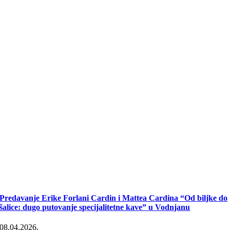
Predavanje Erike Forlani Cardin i Mattea Cardina “Od biljke do
šalice: dugo putovanje specijalitetne kave” u Vodnjanu
08.04.2026.