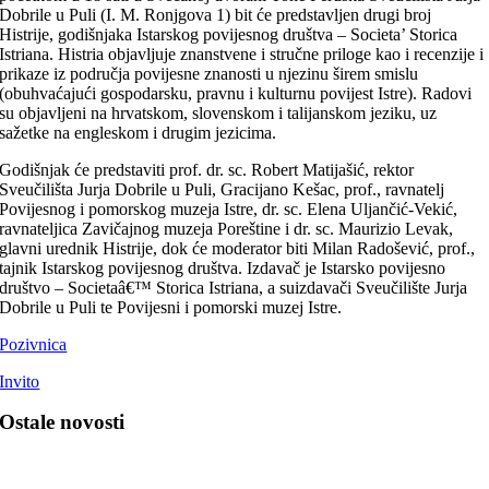
Dobrile u Puli (I. M. Ronjgova 1) bit će predstavljen drugi broj
Histrije, godišnjaka Istarskog povijesnog društva – Societa’ Storica
Istriana. Histria objavljuje znanstvene i stručne priloge kao i recenzije i
prikaze iz područja povijesne znanosti u njezinu širem smislu
(obuhvaćajući gospodarsku, pravnu i kulturnu povijest Istre). Radovi
su objavljeni na hrvatskom, slovenskom i talijanskom jeziku, uz
sažetke na engleskom i drugim jezicima.
Godišnjak će predstaviti prof. dr. sc. Robert Matijašić, rektor
Sveučilišta Jurja Dobrile u Puli, Gracijano Kešac, prof., ravnatelj
Povijesnog i pomorskog muzeja Istre, dr. sc. Elena Uljančić-Vekić,
ravnateljica Zavičajnog muzeja Poreštine i dr. sc. Maurizio Levak,
glavni urednik Histrije, dok će moderator biti Milan Radošević, prof.,
tajnik Istarskog povijesnog društva. Izdavač je Istarsko povijesno
društvo – Societaâ€™ Storica Istriana, a suizdavači Sveučilište Jurja
Dobrile u Puli te Povijesni i pomorski muzej Istre.
Pozivnica
Invito
Ostale novosti