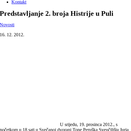
Kontakt
Predstavljanje 2. broja Histrije u Puli
Novosti
16. 12. 2012.
U srijedu, 19. prosinca 2012., s
početkom u 18 sati u Svečanoj dvorani Tone Peruška Sveučilišta Jurja