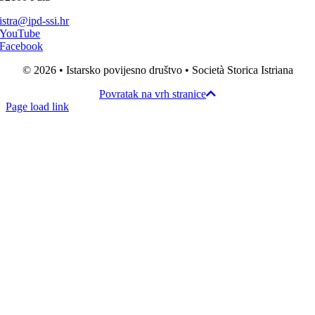
istra@ipd-ssi.hr
YouTube
Facebook
© 2026 • Istarsko povijesno društvo • Società Storica Istriana
Povratak na vrh stranice
Page load link