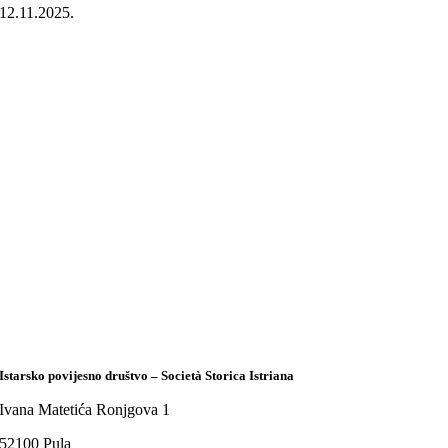
12.11.2025.
Istarsko povijesno društvo – Società Storica Istriana
Ivana Matetića Ronjgova 1
52100 Pula