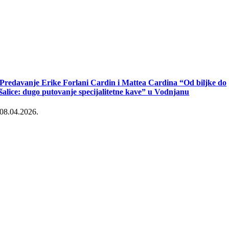
Predavanje Erike Forlani Cardin i Mattea Cardina “Od biljke do
šalice: dugo putovanje specijalitetne kave” u Vodnjanu
08.04.2026.