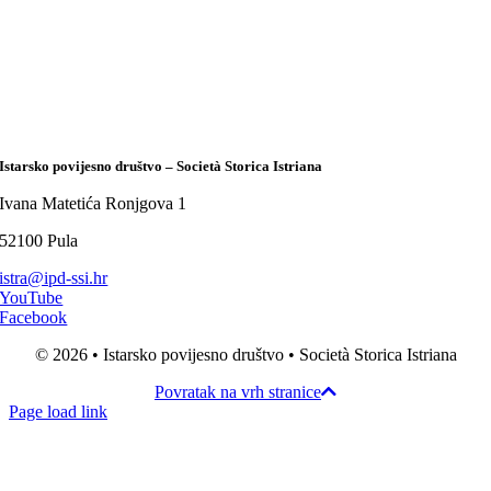
Istarsko povijesno društvo – Società Storica Istriana
Ivana Matetića Ronjgova 1
52100 Pula
istra@ipd-ssi.hr
YouTube
Facebook
© 2026 • Istarsko povijesno društvo • Società Storica Istriana
Povratak na vrh stranice
Page load link