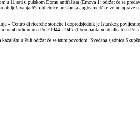
kom u 11 sati u pulskom Domu antifašista (Emova 1) održat će se preda
u obilježavanja 65. obljetnice prestanka angloameričke vojne uprave nad
nja – Centro di ricerche storiche i dopredsjednik je Istarskog povijesn
čkim bombardiranjima Pule 1944.-1945. (I bombardamenti alleati su Pol
kazalištu u Puli održat će se istim povodom “Svečana sjednica Skupštin