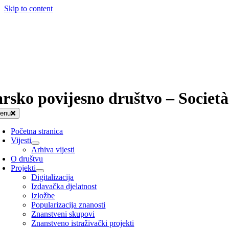
Skip to content
arsko povijesno društvo – Società
enu
Početna stranica
Vijesti
Arhiva vijesti
O društvu
Projekti
Digitalizacija
Izdavačka djelatnost
Izložbe
Popularizacija znanosti
Znanstveni skupovi
Znanstveno istraživački projekti