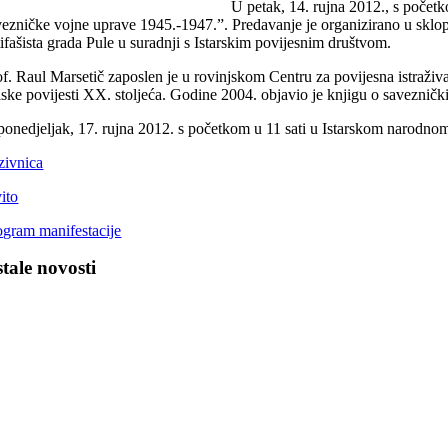
U petak, 14. rujna 2012., s počet
vezničke vojne uprave 1945.-1947.”. Predavanje je organizirano u sklop
tifašista grada Pule u suradnji s Istarskim povijesnim društvom.
of. Raul Marsetič zaposlen je u rovinjskom Centru za povijesna istraživa
lske povijesti XX. stoljeća. Godine 2004. objavio je knjigu o savezni
ponedjeljak, 17. rujna 2012. s početkom u 11 sati u Istarskom narodnom 
zivnica
ito
ogram manifestacije
tale novosti