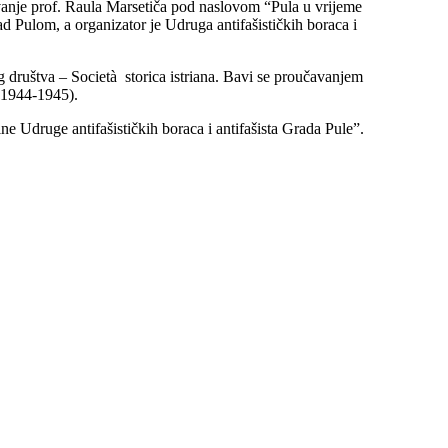
vanje prof. Raula Marsetiča pod naslovom “Pula u vrijeme
 Pulom, a organizator je Udruga antifašističkih boraca i
og društva – Società storica istriana. Bavi se proučavanjem
a 1944-1945).
e Udruge antifašističkih boraca i antifašista Grada Pule”.