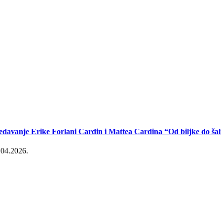
edavanje Erike Forlani Cardin i Mattea Cardina “Od biljke do šal
.04.2026.