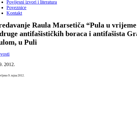
Povijesni izvori i literatura
Poveznice
Kontakt
redavanje Raula Marsetiča “Pula u vrijeme 
druge antifašističkih boraca i antifašista 
ulom, u Puli
vosti
9. 2012.
vljeno 9. rujna 2012.