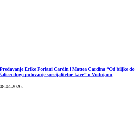
Predavanje Erike Forlani Cardin i Mattea Cardina “Od biljke do
šalice: dugo putovanje specijalitetne kave” u Vodnjanu
08.04.2026.