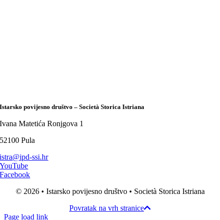
Istarsko povijesno društvo – Società Storica Istriana
Ivana Matetića Ronjgova 1
52100 Pula
istra@ipd-ssi.hr
YouTube
Facebook
© 2026 • Istarsko povijesno društvo • Società Storica Istriana
Povratak na vrh stranice
Page load link