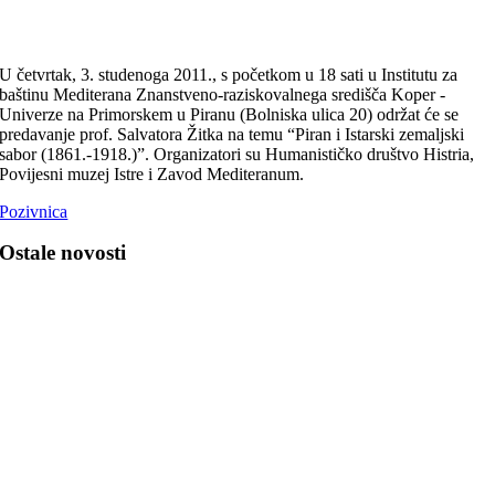
U četvrtak, 3. studenoga 2011., s početkom u 18 sati u Institutu za
baštinu Mediterana Znanstveno-raziskovalnega središča Koper -
Univerze na Primorskem u Piranu (Bolniska ulica 20) održat će se
predavanje prof. Salvatora Žitka na temu “Piran i Istarski zemaljski
sabor (1861.-1918.)”. Organizatori su Humanističko društvo Histria,
Povijesni muzej Istre i Zavod Mediteranum.
Pozivnica
Ostale novosti