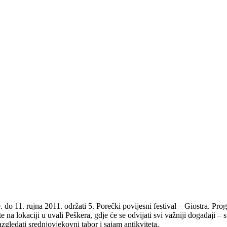
 do 11. rujna 2011. održati 5. Porečki povijesni festival – Giostra. Prog
te na lokaciji u uvali Peškera, gdje će se odvijati svi važniji događaji – 
zgledati srednjovjekovni tabor i sajam antikviteta.