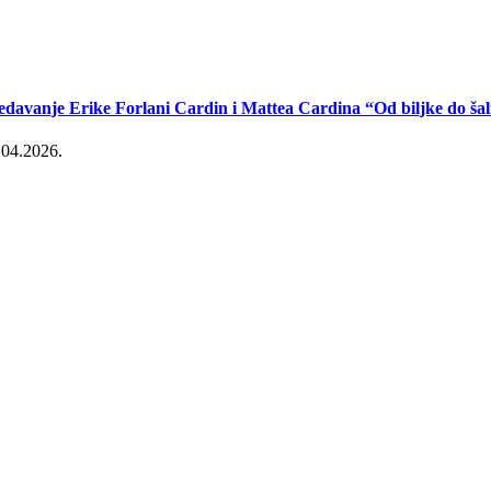
edavanje Erike Forlani Cardin i Mattea Cardina “Od biljke do šal
.04.2026.