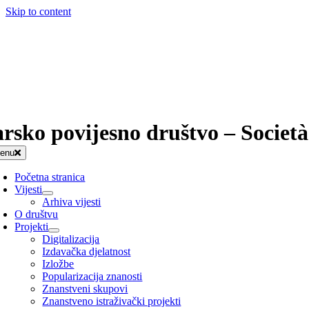
Skip to content
arsko povijesno društvo – Società
enu
Početna stranica
Vijesti
Arhiva vijesti
O društvu
Projekti
Digitalizacija
Izdavačka djelatnost
Izložbe
Popularizacija znanosti
Znanstveni skupovi
Znanstveno istraživački projekti