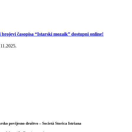
i brojevi časopisa “Istarski mozaik” dostupni online!
.11.2025.
arsko povijesno društvo – Società Storica Istriana