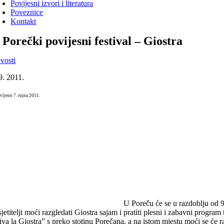
Povijesni izvori i literatura
Poveznice
Kontakt
. Porečki povijesni festival – Giostra
vosti
9. 2011.
vljeno 7. rujna 2011.
U Poreču će se u razdoblju od 9.
jetitelji moći razgledati Giostra sajam i pratiti plesni i zabavni program 
iva la Giostra” s preko stotinu Porečana, a na istom mjestu moći se će ra