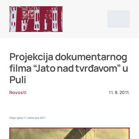
Skip
to
content
Togg
Navig
Početna stranica
Projekcija dokumentarnog
filma “Jato nad tvrđavom” u
Vijesti
Puli
O društvu
Novosti
11. 8. 2011.
Projekti
Objavljeno 11. kolovoza 2011.
Povijesni izvori i literatura