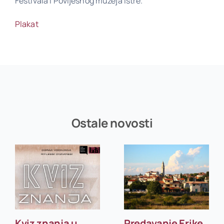
Festivala i Povijesnog muzeja Istre.
Plakat
Ostale novosti
Kviz znanja u
Predavanje Erike