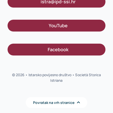
istra@ipd-ssi.hr
YouTube
Facebook
© 2026 • Istarsko povijesno društvo • Società Storica
Istriana
Povratak na vrh stranice