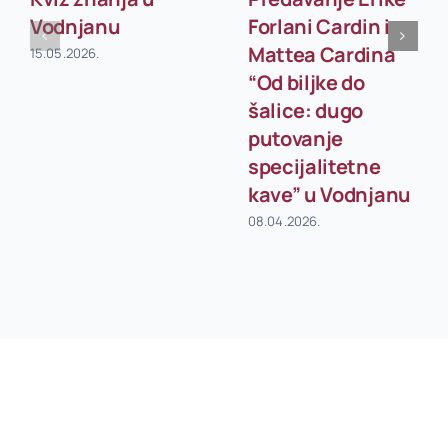
Vodnjanu
Forlani Cardin i
Mattea Cardina
15.05.2026.
“Od biljke do
šalice: dugo
putovanje
specijalitetne
kave” u Vodnjanu
08.04.2026.