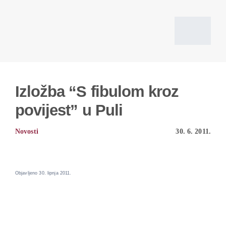
Skip
to
content
Toggl
Navig
Početna
Izložba “S fibulom kroz
povijest” u Puli
Vi
Novosti
30. 6. 2011.
O d
Objavljeno 30. lipnja 2011.
Pro
Povijesni izv