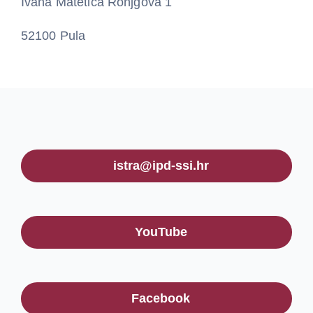
Ivana Matetića Ronjgova 1
52100 Pula
istra@ipd-ssi.hr
YouTube
Facebook