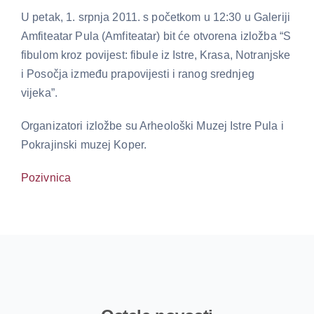
U petak, 1. srpnja 2011. s početkom u 12:30 u Galeriji
Amfiteatar Pula (Amfiteatar) bit će otvorena izložba “S
Pov
fibulom kroz povijest: fibule iz Istre, Krasa, Notranjske
i Posočja između prapovijesti i ranog srednjeg
vijeka”.
Ko
Organizatori izložbe su Arheološki Muzej Istre Pula i
Pokrajinski muzej Koper.
Pozivnica