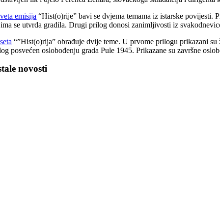
veta emisija
“Hist(o)rije” bavi se dvjema temama iz istarske povijesti. 
jima se utvrda gradila. Drugi prilog donosi zanimljivosti iz svakodnevic
seta
“”Hist(o)rija” obrađuje dvije teme. U prvome prilogu prikazani su ži
ilog posvećen oslobođenju grada Pule 1945. Prikazane su završne oslobodil
tale novosti