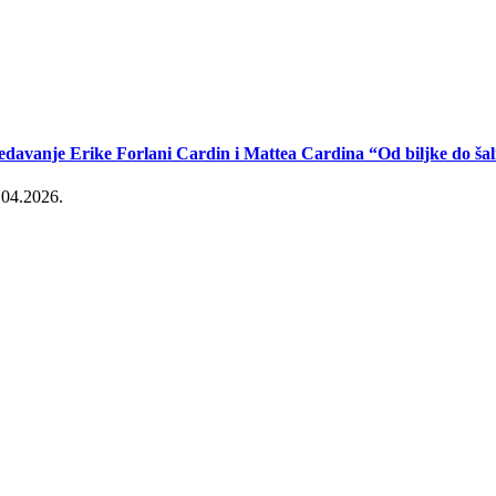
edavanje Erike Forlani Cardin i Mattea Cardina “Od biljke do šal
.04.2026.