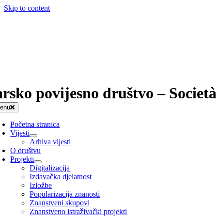
Skip to content
arsko povijesno društvo – Società
enu
Početna stranica
Vijesti
Arhiva vijesti
O društvu
Projekti
Digitalizacija
Izdavačka djelatnost
Izložbe
Popularizacija znanosti
Znanstveni skupovi
Znanstveno istraživački projekti