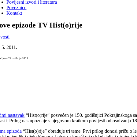
Povijesni izvori i literatura
Poveznice
Kontakt
ove epizode TV Hist(o)rije
vosti
. 5. 2011.
vljeno 27. svibnja 2011.
dmi nastavak
“Hist(o)rije” posvećen je 150. godišnjici Pokrajinskoga 
lasti. Prilog nas upoznaje s njegovom kratkom povijesti od osnivanja 1
ma epizoda
“Hist(o)rije” obrađuje tri teme. Prvi prilog donosi priču o 
edstavljen lik i djelo Ferenca Lehara, slovačkoga skladatelja i dirigen