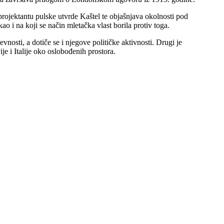
 projektantu pulske utvrde Kaštel te objašnjava okolnosti pod
o i na koji se način mletačka vlast borila protiv toga.
nosti, a dotiče se i njegove političke aktivnosti. Drugi je
je i Italije oko oslobođenih prostora.