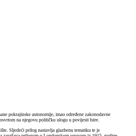
pisane pokrajinske autonomije, imao određene zakonodavne
svrtom na njegovu političku ulogu u povijesti Istre.
te. Sljedeći prilog nastavlja glazbenu tematiku te je
misija završava prilogom o Londonskom ugovoru iz 1915. godine.