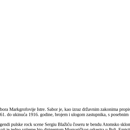
sabora Markgrofovije Istre. Sabor je, kao izraz državnim zakonima pro
861. do ukinuća 1916. godine, brojem i ulogom zastupnika, s posebnim o
legendi pulske rock scene Sergiu Blažiću čoseru te bendu Atomsko skloniš
ta koji je jedno vrijeme bio dirigentom Mornaričkog orkestra u Puli. E