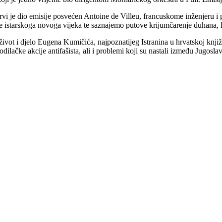
Prvi je dio emisije posvećen Antoine de Villeu, francuskome inženjeru i
e istarskoga novoga vijeka te saznajemo putove krijumčarenje duhana, ka
vot i djelo Eugena Kumičića, najpoznatijeg Istranina u hrvatskoj književ
ačke akcije antifašista, ali i problemi koji su nastali između Jugoslavi