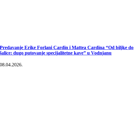
Predavanje Erike Forlani Cardin i Mattea Cardina “Od biljke do
šalice: dugo putovanje specijalitetne kave” u Vodnjanu
08.04.2026.