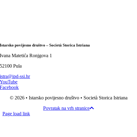
Istarsko povijesno društvo – Società Storica Istriana
Ivana Matetića Ronjgova 1
52100 Pula
istra@ipd-ssi.hr
YouTube
Facebook
© 2026 • Istarsko povijesno društvo • Società Storica Istriana
Povratak na vrh stranice
Page load link