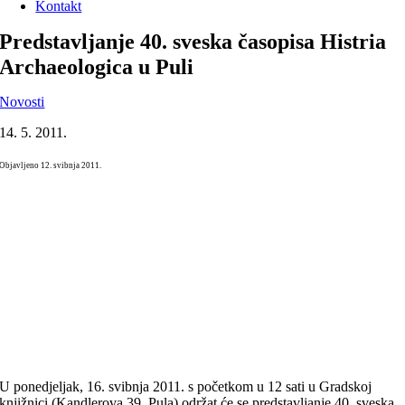
Kontakt
Predstavljanje 40. sveska časopisa Histria
Archaeologica u Puli
Novosti
14. 5. 2011.
Objavljeno 12. svibnja 2011.
U ponedjeljak, 16. svibnja 2011. s početkom u 12 sati u Gradskoj
knjižnici (Kandlerova 39, Pula) održat će se predstavljanje 40. sveska