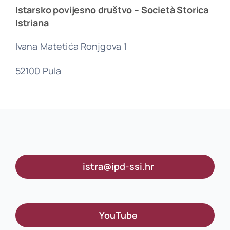
Istarsko povijesno društvo – Società Storica
Istriana
Ivana Matetića Ronjgova 1
52100 Pula
istra@ipd-ssi.hr
YouTube