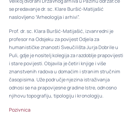
Velikoj dvorani Državnog arhiva u Pazinu održat će
se predavanje dr. sc. Klare Buršić-Matijašić
naslovljeno “Arheologija i arhivi”.
Poveznice
Prof. dr. sc. Klara Buršić-Matijašić, izvanredni je
profesor na Odsjeku za povijest Odjela za
Kontakt
humanističke znanosti Sveučilišta Jurja Dobrile u
Puli, gdje je nositelj kolegija za razdoblje prapovijesti
i stare povijesti. Objavila je četiri knjige i više
znanstvenih radova u domaćim i stranim stručnim
časopisima. Uže područje njezina istraživanja
odnosi se na prapovijesne gradine Istre, odnosno
njihovu topografiju, tipologiju i kronologiju.
Pozivnica