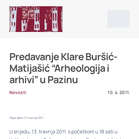
Skip
to
content
Togg
Navig
Početna stranica
Predavanje Klare Buršić-
Matijašić “Arheologija i
Vijesti
arhivi” u Pazinu
O društvu
Novosti
10. 4. 2011.
Projekti
Objavljeno 10. travnja 2011.
U srijedu, 13. travnja 2011. s početkom u 18 sati u
Povijesni izvori i literatura