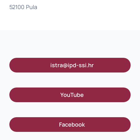
52100 Pula
istra@ipd-ssi.hr
YouTube
Facebook