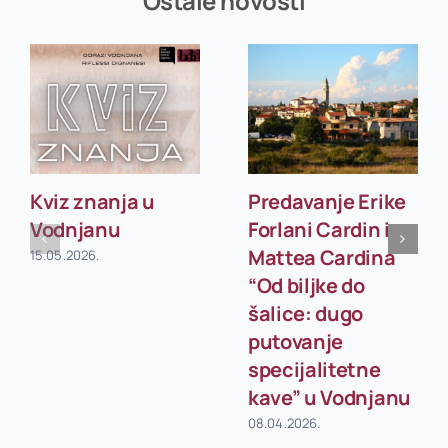
Ostale novosti
Kviz znanja u
Predavanje Erike
Vodnjanu
Forlani Cardin i
Mattea Cardina
15.05.2026.
“Od biljke do
šalice: dugo
putovanje
specijalitetne
kave” u Vodnjanu
08.04.2026.