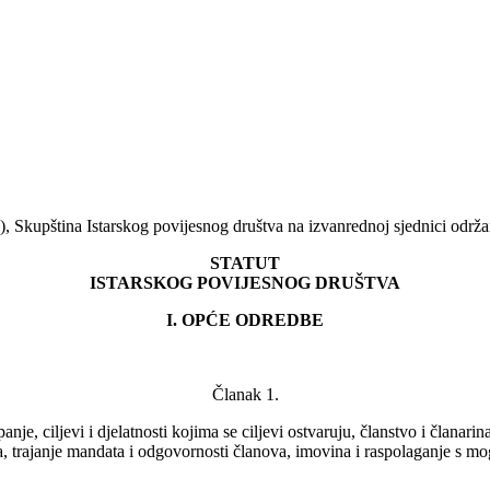
Skupština Istarskog povijesnog društva na izvanrednoj sjednici održano
STATUT
ISTARSKOG POVIJESNOG DRUŠTVA
I. OPĆE ODREDBE
Članak 1.
nje, ciljevi i djelatnosti kojima se ciljevi ostvaruju, članstvo i članarin
ziva, trajanje mandata i odgovornosti članova, imovina i raspolaganje s m