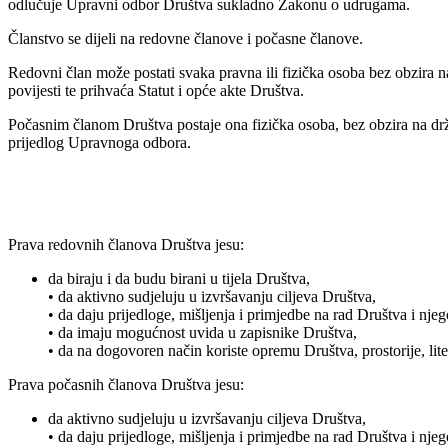
odlučuje Upravni odbor Društva sukladno Zakonu o udrugama.
Članstvo se dijeli na redovne članove i počasne članove.
Redovni član može postati svaka pravna ili fizička osoba bez obzira na 
povijesti te prihvaća Statut i opće akte Društva.
Počasnim članom Društva postaje ona fizička osoba, bez obzira na drž
prijedlog Upravnoga odbora.
Prava redovnih članova Društva jesu:
da biraju i da budu birani u tijela Društva,
• da aktivno sudjeluju u izvršavanju ciljeva Društva,
• da daju prijedloge, mišljenja i primjedbe na rad Društva i njego
• da imaju mogućnost uvida u zapisnike Društva,
• da na dogovoren način koriste opremu Društva, prostorije, lit
Prava počasnih članova Društva jesu:
da aktivno sudjeluju u izvršavanju ciljeva Društva,
• da daju prijedloge, mišljenja i primjedbe na rad Društva i njego