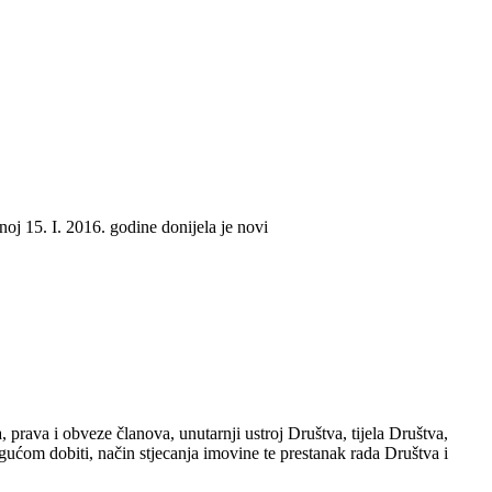
j 15. I. 2016. godine donijela je novi
a, prava i obveze članova, unutarnji ustroj Društva, tijela Društva,
ogućom dobiti, način stjecanja imovine te prestanak rada Društva i