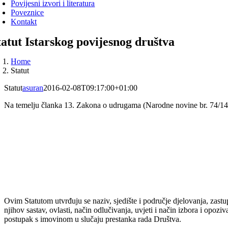
Povijesni izvori i literatura
Poveznice
Kontakt
tatut Istarskog povijesnog društva
Home
Statut
Statut
asuran
2016-02-08T09:17:00+01:00
Na temelju članka 13. Zakona o udrugama (Narodne novine br. 74/14), 
Ovim Statutom utvrđuju se naziv, sjedište i područje djelovanja, zastupa
njihov sastav, ovlasti, način odlučivanja, uvjeti i način izbora i opo
postupak s imovinom u slučaju prestanka rada Društva.