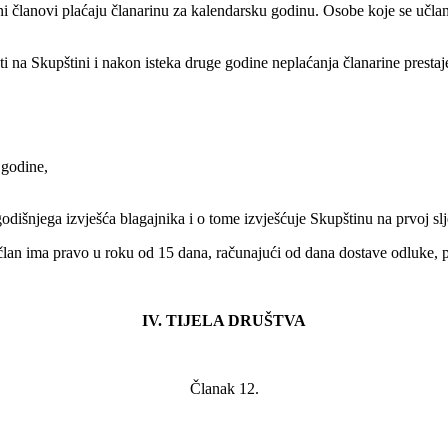
i članovi plaćaju članarinu za kalendarsku godinu. Osobe koje se učla
ti na Skupštini i nakon isteka druge godine neplaćanja članarine prest
 godine,
odišnjega izvješća blagajnika i o tome izvješćuje Skupštinu na prvoj sl
član ima pravo u roku od 15 dana, računajući od dana dostave odluke, p
IV. TIJELA DRUŠTVA
Članak 12.