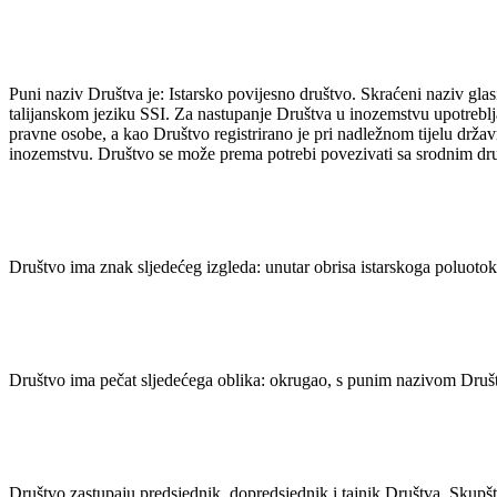
Puni naziv Društva je: Istarsko povijesno društvo. Skraćeni naziv glasi
talijanskom jeziku SSI. Za nastupanje Društva u inozemstvu upotreblja
pravne osobe, a kao Društvo registrirano je pri nadležnom tijelu držav
inozemstvu. Društvo se može prema potrebi povezivati sa srodnim društ
Društvo ima znak sljedećeg izgleda: unutar obrisa istarskoga poluotok
Društvo ima pečat sljedećega oblika: okrugao, s punim nazivom Društv
Društvo zastupaju predsjednik, dopredsjednik i tajnik Društva. Skupšt