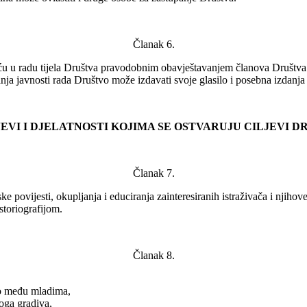
Članak 6.
ošću u radu tijela Društva pravodobnim obavještavanjem članova Društv
anja javnosti rada Društvo može izdavati svoje glasilo i posebna izdanj
LJEVI I DJELATNOSTI KOJIMA SE OSTVARUJU CILJEVI 
Članak 7.
rske povijesti, okupljanja i educiranja zainteresiranih istraživača i nji
storiografijom.
Članak 8.
ito među mladima,
noga gradiva,