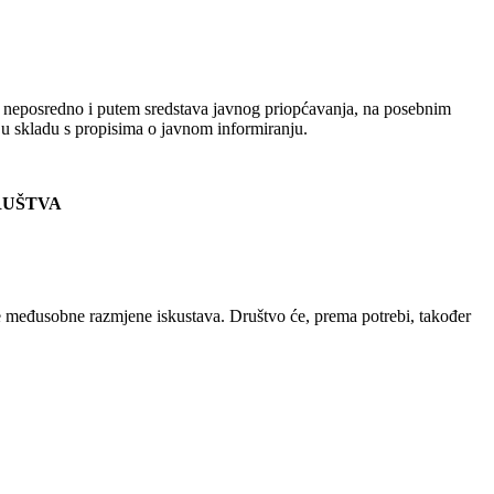
a neposredno i putem sredstava javnog priopćavanja, na posebnim
a u skladu s propisima o javnom informiranju.
DRUŠTVA
hove međusobne razmjene iskustava. Društvo će, prema potrebi, također