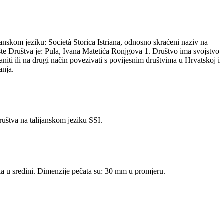
ijanskom jeziku: Società Storica Istriana, odnosno skraćeni naziv na
ište Društva je: Pula, Ivana Matetića Ronjgova 1. Društvo ima svojstvo
niti ili na drugi način povezivati s povijesnim društvima u Hrvatskoj i
anja.
ruštva na talijanskom jeziku SSI.
ka u sredini. Dimenzije pečata su: 30 mm u promjeru.