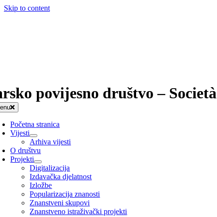
Skip to content
arsko povijesno društvo – Società
enu
Početna stranica
Vijesti
Arhiva vijesti
O društvu
Projekti
Digitalizacija
Izdavačka djelatnost
Izložbe
Popularizacija znanosti
Znanstveni skupovi
Znanstveno istraživački projekti