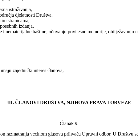
sna istraživanja,
područja djelatnosti Društva,
žnim stranicama,
 posebnih izdanja,
e i nematerijalne baštine, očuvanju povijesne memorije, obilježavanju m
imaju zajednički interes članova,
III. ČLANOVI DRUŠTVA, NJIHOVA PRAVA I OBVEZE
Članak 9.
on razmatranja većinom glasova prihvaća Upravni odbor. U Društvu se v