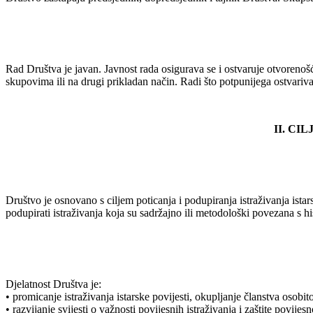
Rad Društva je javan. Javnost rada osigurava se i ostvaruje otvoren
skupovima ili na drugi prikladan način. Radi što potpunijega ostvariv
II. CI
Društvo je osnovano s ciljem poticanja i podupiranja istraživanja ista
podupirati istraživanja koja su sadržajno ili metodološki povezana s hi
Djelatnost Društva je:
• promicanje istraživanja istarske povijesti, okupljanje članstva osob
• razvijanje svijesti o važnosti povijesnih istraživanja i zaštite povijes