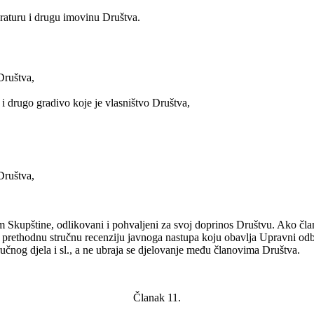
eraturu i drugu imovinu Društva.
Društva,
 i drugo gradivo koje je vlasništvo Društva,
Društva,
Skupštine, odlikovani i pohvaljeni za svoj doprinos Društvu. Ako član 
i prethodnu stručnu recenziju javnoga nastupa koju obavlja Upravni odb
učnog djela i sl., a ne ubraja se djelovanje među članovima Društva.
Članak 11.