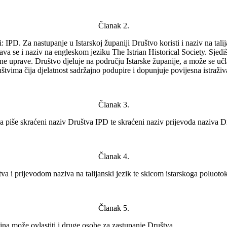
Članak 2.
: IPD. Za nastupanje u Istarskoj županiji Društvo koristi i naziv na tal
va se i naziv na engleskom jeziku The Istrian Historical Society. Sjed
ne uprave. Društvo djeluje na području Istarske županije, a može se učla
vima čija djelatnost sadržajno podupire i dopunjuje povijesna istraživ
Članak 3.
a piše skraćeni naziv Društva IPD te skraćeni naziv prijevoda naziva D
Članak 4.
a i prijevodom naziva na talijanski jezik te skicom istarskoga poluoto
Članak 5.
ina može ovlastiti i druge osobe za zastupanje Društva.