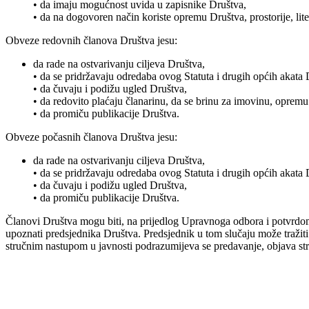
• da imaju mogućnost uvida u zapisnike Društva,
• da na dogovoren način koriste opremu Društva, prostorije, lit
Obveze redovnih članova Društva jesu:
da rade na ostvarivanju ciljeva Društva,
• da se pridržavaju odredaba ovog Statuta i drugih općih akata 
• da čuvaju i podižu ugled Društva,
• da redovito plaćaju članarinu, da se brinu za imovinu, opremu
• da promiču publikacije Društva.
Obveze počasnih članova Društva jesu:
da rade na ostvarivanju ciljeva Društva,
• da se pridržavaju odredaba ovog Statuta i drugih općih akata 
• da čuvaju i podižu ugled Društva,
• da promiču publikacije Društva.
Članovi Društva mogu biti, na prijedlog Upravnoga odbora i potvrdom 
upoznati predsjednika Društva. Predsjednik u tom slučaju može tražit
stručnim nastupom u javnosti podrazumijeva se predavanje, objava str