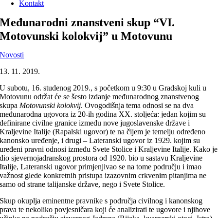
Kontakt
Međunarodni znanstveni skup “VI.
Motovunski kolokvij” u Motovunu
Novosti
13. 11. 2019.
U subotu, 16. studenog 2019., s početkom u 9:30 u Gradskoj kuli u
Motovunu održat će se šesto izdanje međunarodnog znanstvenog
skupa
Motovunski kolokvij
. Ovogodišnja tema odnosi se na dva
međunarodna ugovora iz 20-ih godina XX. stoljeća: jedan kojim su
definirane civilne granice između nove jugoslavenske države i
Kraljevine Italije (Rapalski ugovor) te na čijem je temelju određeno
kanonsko uređenje, i drugi – Lateranski ugovor iz 1929. kojim su
uređeni pravni odnosi između Svete Stolice i Kraljevine Italije. Kako je
dio sjevernojadranskog prostora od 1920. bio u sastavu Kraljevine
Italije, Lateranski ugovor primjenjivao se na tome području i imao
važnost glede konkretnih pristupa izazovnim crkvenim pitanjima ne
samo od strane talijanske države, nego i Svete Stolice.
Skup okuplja eminentne pravnike s područja civilnog i kanonskog
prava te nekoliko povjesničara koji će analizirati te ugovore i njihove