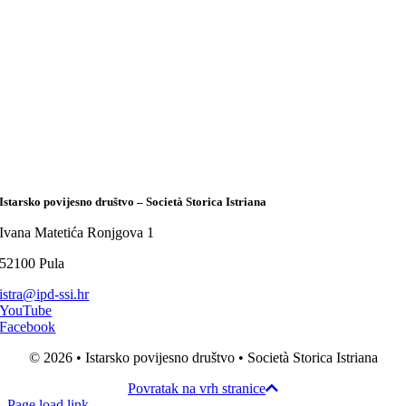
Istarsko povijesno društvo – Società Storica Istriana
Ivana Matetića Ronjgova 1
52100 Pula
istra@ipd-ssi.hr
YouTube
Facebook
© 2026 • Istarsko povijesno društvo • Società Storica Istriana
Povratak na vrh stranice
Page load link