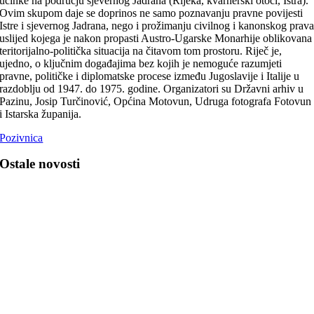
učinke na području sjevernog Jadrana (Rijeka, kvarnerski otoci, Istra).
Ovim skupom daje se doprinos ne samo poznavanju pravne povijesti
Istre i sjevernog Jadrana, nego i prožimanju civilnog i kanonskog prav
uslijed kojega je nakon propasti Austro-Ugarske Monarhije oblikovana
teritorijalno-politička situacija na čitavom tom prostoru. Riječ je,
ujedno, o ključnim događajima bez kojih je nemoguće razumjeti
pravne, političke i diplomatske procese između Jugoslavije i Italije u
razdoblju od 1947. do 1975. godine. Organizatori su Državni arhiv u
Pazinu, Josip Turčinović, Općina Motovun, Udruga fotografa Fotovun
i Istarska županija.
Pozivnica
Ostale novosti