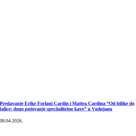
Predavanje Erike Forlani Cardin i Mattea Cardina “Od biljke do
šalice: dugo putovanje specijalitetne kave” u Vodnjanu
08.04.2026.