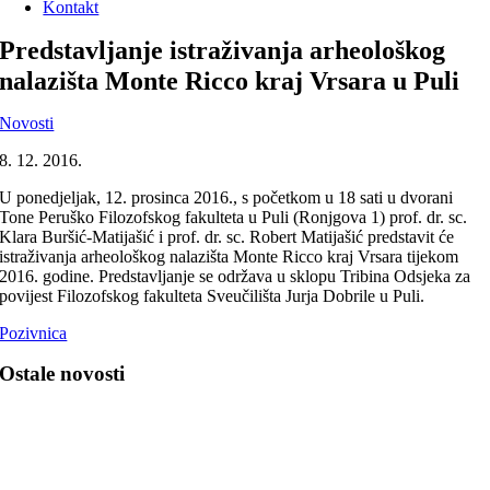
Kontakt
Predstavljanje istraživanja arheološkog
nalazišta Monte Ricco kraj Vrsara u Puli
Novosti
8. 12. 2016.
U ponedjeljak, 12. prosinca 2016., s početkom u 18 sati u dvorani
Tone Peruško Filozofskog fakulteta u Puli (Ronjgova 1) prof. dr. sc.
Klara Buršić-Matijašić i prof. dr. sc. Robert Matijašić predstavit će
istraživanja arheološkog nalazišta Monte Ricco kraj Vrsara tijekom
2016. godine. Predstavljanje se održava u sklopu Tribina Odsjeka za
povijest Filozofskog fakulteta Sveučilišta Jurja Dobrile u Puli.
Pozivnica
Ostale novosti