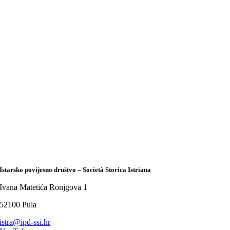
Istarsko povijesno društvo – Società Storica Istriana
Ivana Matetića Ronjgova 1
52100 Pula
istra@ipd-ssi.hr