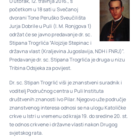
U utorak, 12. travnja 2016., s
početkom u 18 sati u Svečanoj
dvorani Tone Peruško Sveučilišta
Poveznice
Jurja Dobrile u Puli (I. M. Ronjgova 1)
održat će se javno predavanje dr. sc.
Stipana Trogrlića “Alojzije Stepinac i
Kontakt
državna vlast (Kraljevina Jugoslavija, NDH i FNRJ)”.
Predavanje dr. sc. Stipana Trogrlića je druga u nizu
Tribina Odsjeka za povijest.
Dr. sc. Stipan Trogrlić viši je znanstveni suradnik i
voditelj Područnog centra u Puli Instituta
društvenih znanosti Ivo Pilar. Njegovo uže područje
znanstvenog interesa odnosi se na ulogu Katoličke
crkve u Istri u vremenu od kraja 19. do sredine 20. st.
te odnos crkvene i državne vlasti nakon Drugog
svjetskog rata.