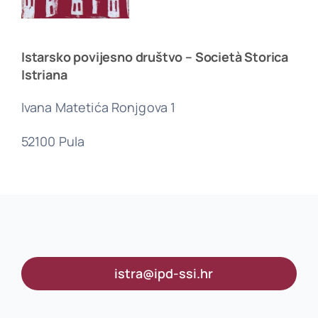
Istarsko povijesno društvo – Società Storica
Istriana
Ivana Matetića Ronjgova 1
52100 Pula
istra@ipd-ssi.hr