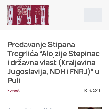
Skip
to
content
Togg
Navig
Početna stranica
Predavanje Stipana
Trogrlića “Alojzije Stepinac
Vijesti
i državna vlast (Kraljevina
Jugoslavija, NDH i FNRJ)” u
O društvu
Puli
Projekti
Novosti
10. 4. 2016.
Povijesni izvori i literatura