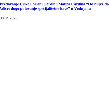
Predavanje Erike Forlani Cardin i Mattea Cardina “Od biljke do
šalice: dugo putovanje specijalitetne kave” u Vodnjanu
08.04.2026.