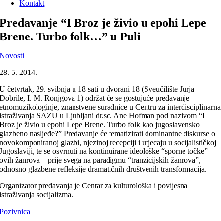
Kontakt
Predavanje “I Broz je živio u epohi Lepe
Brene. Turbo folk…” u Puli
Novosti
28. 5. 2014.
U četvrtak, 29. svibnja u 18 sati u dvorani 18 (Sveučilište Jurja
Dobrile, I. M. Ronjgova 1) održat će se gostujuće predavanje
etnomuzikologinje, znanstvene suradnice u Centru za interdisciplinarna
istraživanja SAZU u Ljubljani dr.sc. Ane Hofman pod nazivom “I
Broz je živio u epohi Lepe Brene. Turbo folk kao jugoslavensko
glazbeno nasljeđe?” Predavanje će tematizirati dominantne diskurse o
novokomponiranoj glazbi, njezinoj recepciji i utjecaju u socijalističkoj
Jugoslaviji, te se osvrnuti na kontinuirane ideološke “sporne točke”
ovih žanrova – prije svega na paradigmu “tranzicijskih žanrova”,
odnosno glazbene refleksije dramatičnih društvenih transformacija.
Organizator predavanja je Centar za kulturološka i povijesna
istraživanja socijalizma.
Pozivnica