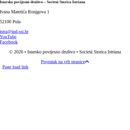
Istarsko povijesno društvo – Società Storica Istriana
Ivana Matetića Ronjgova 1
52100 Pula
istra@ipd-ssi.hr
YouTube
Facebook
© 2026 • Istarsko povijesno društvo • Società Storica Istriana
Povratak na vrh stranice
Page load link