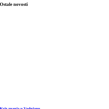
Ostale novosti
Kviz znanja u Vodnjanu