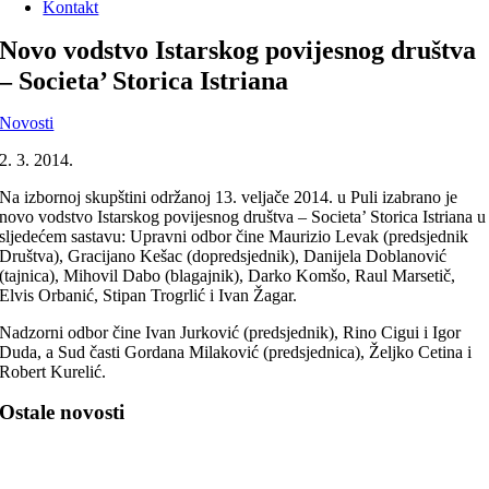
Kontakt
Novo vodstvo Istarskog povijesnog društva
– Societa’ Storica Istriana
Novosti
2. 3. 2014.
Na izbornoj skupštini održanoj 13. veljače 2014. u Puli izabrano je
novo vodstvo Istarskog povijesnog društva – Societa’ Storica Istriana u
sljedećem sastavu: Upravni odbor čine Maurizio Levak (predsjednik
Društva), Gracijano Kešac (dopredsjednik), Danijela Doblanović
(tajnica), Mihovil Dabo (blagajnik), Darko Komšo, Raul Marsetič,
Elvis Orbanić, Stipan Trogrlić i Ivan Žagar.
Nadzorni odbor čine Ivan Jurković (predsjednik), Rino Cigui i Igor
Duda, a Sud časti Gordana Milaković (predsjednica), Željko Cetina i
Robert Kurelić.
Ostale novosti