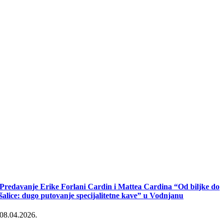
Predavanje Erike Forlani Cardin i Mattea Cardina “Od biljke do
šalice: dugo putovanje specijalitetne kave” u Vodnjanu
08.04.2026.