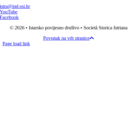
istra@ipd-ssi.hr
YouTube
Facebook
© 2026 • Istarsko povijesno društvo • Società Storica Istriana
Povratak na vrh stranice
Page load link