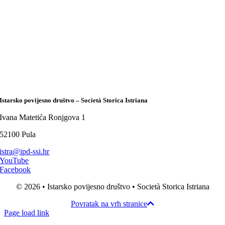
Istarsko povijesno društvo – Società Storica Istriana
Ivana Matetića Ronjgova 1
52100 Pula
istra@ipd-ssi.hr
YouTube
Facebook
© 2026 • Istarsko povijesno društvo • Società Storica Istriana
Povratak na vrh stranice
Page load link