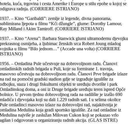
hotela, kuća, trgovina i cesta Amerike i Europe u stilu epohe u kojoj se
odigrava radnja. (CORRIERE ISTRIANO)
1937. – Kino “Garibaldi”: zemlje iz legende, divna panorama,
sublimirana ljepota u filmu “Kći džungle”, glume: Dorothy Lamour,
Ray Milland i Akim Tamiroff. (CORRIERE ISTRIANO)
1937. – Kino “Arena”: Barbara Stanwick glumi ultramodernu djevojk
prekrasnog osmijeha, a ljubimac ženskih srca Robert Joung mladog
vojnika u filmu “Bilo jednom…” (Accade una volta) (CORRIERE
ISTRIANO)
1956. – Omladina Pule učestvuje na dobrovoljnom radu. Članovi
omladinskih radnih brigada u Puli, koje su formirane 1. travnja,
masovno učestvuju na dobrovoljnom radu. Članovi Prve brigade izlaze
na rad na pomoćni gradski stadion gdje se izgrađuje igralište za
odbojku, staza i drugi fiskulturni objekti te uređuju dvorište i park
Omladinskog doma, a oni iz Druge brigade uređuju teren ispred Opće
bolnice. U prvom tjednu dobrovoljnog rada na radilište je izašlo 690
mladića i djevojaka koji su dali 1.229 radnih sati. I u selima okolice
Pule omladinci masovno izlaze na dobrovoljni rad, najaktivnija je
omladina Medulina koja gradi sportsko igralište. Za rad omladine iz
Medulina najviše je zaslužan Milovan Cukon koji se pokazao vrlo
agilan i odgovoran u organiziranju radnih akcija. (GLAS ISTRE)