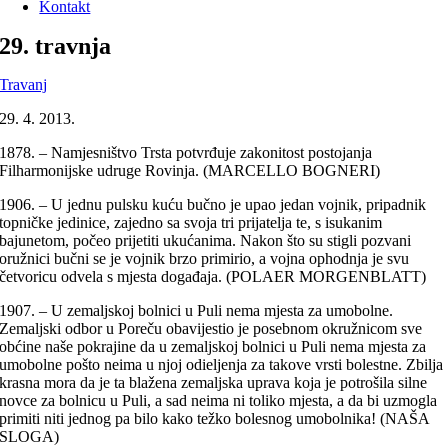
Kontakt
29. travnja
Travanj
29. 4. 2013.
1878. – Namjesništvo Trsta potvrđuje zakonitost postojanja
Filharmonijske udruge Rovinja. (MARCELLO BOGNERI)
1906. – U jednu pulsku kuću bučno je upao jedan vojnik, pripadnik
topničke jedinice, zajedno sa svoja tri prijatelja te, s isukanim
bajunetom, počeo prijetiti ukućanima. Nakon što su stigli pozvani
oružnici bučni se je vojnik brzo primirio, a vojna ophodnja je svu
četvoricu odvela s mjesta događaja. (POLAER MORGENBLATT)
1907. – U zemaljskoj bolnici u Puli nema mjesta za umobolne.
Zemaljski odbor u Poreču obavijestio je posebnom okružnicom sve
obćine naše pokrajine da u zemaljskoj bolnici u Puli nema mjesta za
umobolne pošto neima u njoj odieljenja za takove vrsti bolestne. Zbilja
krasna mora da je ta blažena zemaljska uprava koja je potrošila silne
novce za bolnicu u Puli, a sad neima ni toliko mjesta, a da bi uzmogla
primiti niti jednog pa bilo kako težko bolesnog umobolnika! (NAŠA
SLOGA)