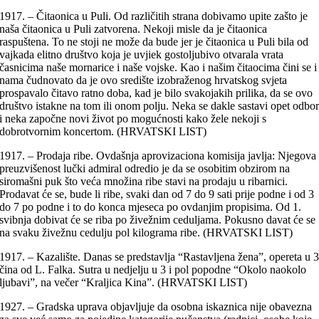
1917. – Čitaonica u Puli. Od različitih strana dobivamo upite zašto je
naša čitaonica u Puli zatvorena. Nekoji misle da je čitaonica
raspuštena. To ne stoji ne može da bude jer je čitaonica u Puli bila od
vajkada elitno društvo koja je uvjiek gostoljubivo otvarala vrata
časnicima naše mornarice i naše vojske. Kao i našim čitaocima čini se i
nama čudnovato da je ovo središte izobraženog hrvatskog svjeta
prospavalo čitavo ratno doba, kad je bilo svakojakih prilika, da se ovo
društvo istakne na tom ili onom polju. Neka se dakle sastavi opet odbo
i neka započne novi život po mogućnosti kako žele nekoji s
dobrotvornim koncertom. (HRVATSKI LIST)
1917. – Prodaja ribe. Ovdašnja aprovizaciona komisija javlja: Njegova
preuzvišenost lučki admiral odredio je da se osobitim obzirom na
siromašni puk što veća množina ribe stavi na prodaju u ribarnici.
Prodavat će se, bude li ribe, svaki dan od 7 do 9 sati prije podne i od 3
do 7 po podne i to do konca mjeseca po ovdanjim propisima. Od 1.
svibnja dobivat će se riba po živežnim ceduljama. Pokusno davat će se
na svaku živežnu cedulju pol kilograma ribe. (HRVATSKI LIST)
1917. – Kazalište. Danas se predstavlja “Rastavljena žena”, opereta u 
čina od L. Falka. Sutra u nedjelju u 3 i pol popodne “Okolo naokolo
ljubavi”, na večer “Kraljica Kina”. (HRVATSKI LIST)
1927. – Gradska uprava objavljuje da osobna iskaznica nije obavezna