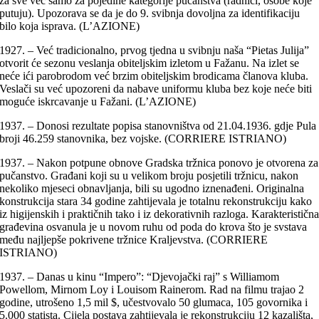
za sve već samo za pojedine kategorije pučanstva (radnici, osobe koje
putuju). Upozorava se da je do 9. svibnja dovoljna za identifikaciju
bilo koja isprava. (L’AZIONE)
1927. – Već tradicionalno, prvog tjedna u svibnju naša “Pietas Julija”
otvorit će sezonu veslanja obiteljskim izletom u Fažanu. Na izlet se
neće ići parobrodom već brzim obiteljskim brodicama članova kluba.
Veslači su već upozoreni da nabave uniformu kluba bez koje neće biti
moguće iskrcavanje u Fažani. (L’AZIONE)
1937. – Donosi rezultate popisa stanovništva od 21.04.1936. gdje Pula
broji 46.259 stanovnika, bez vojske. (CORRIERE ISTRIANO)
1937. – Nakon potpune obnove Gradska tržnica ponovo je otvorena za
pučanstvo. Građani koji su u velikom broju posjetili tržnicu, nakon
nekoliko mjeseci obnavljanja, bili su ugodno iznenađeni. Originalna
konstrukcija stara 34 godine zahtijevala je totalnu rekonstrukciju kako
iz higijenskih i praktičnih tako i iz dekorativnih razloga. Karakterističn
građevina osvanula je u novom ruhu od poda do krova što je svstava
među najljepše pokrivene tržnice Kraljevstva. (CORRIERE
ISTRIANO)
1937. – Danas u kinu “Impero”: “Djevojački raj” s Williamom
Powellom, Mirnom Loy i Louisom Rainerom. Rad na filmu trajao 2
godine, utrošeno 1,5 mil $, učestvovalo 50 glumaca, 105 govornika i
5.000 statista. Cijela postava zahtijevala je rekonstrukciju 12 kazališta,