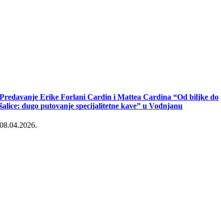
Predavanje Erike Forlani Cardin i Mattea Cardina “Od biljke do
šalice: dugo putovanje specijalitetne kave” u Vodnjanu
08.04.2026.