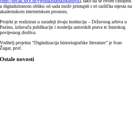
(
http://hrcak.srce.hr/vjesnikistarskogarhiva
), tako da se ovom časopisu
u digitaliziranom obliku od sada može pristupiti s tri različita mjesta na
akademskom internetskom prostoru.
Projekt je realiziran u suradnji dvaju institucija – Državnog arhiva u
Pazinu, izdavača publikacije i nositelja autorskih prava te Istarskog
povijesnog društva.
Voditelj projekta “Digitalizacija historiografske literature” je Ivan
Žagar, prof.
Ostale novosti