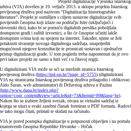
Projekt digitalizacije Vjesnika istarskog
arhiva (VIA) dovršen je 19. veljače 2013. u sklopu projekta Istarskog
povijesnog društva pod nazivom “Digitalizacija historiografske
literature”. Projekt je osmišljen s ciljem sustavne digitalizacije svih
povijesnih časopisa koji izlaze na području Istre (uključujući i
slovenski dio), kako bi se pomoću digitalnih preslika poboljšala
dostupnost građi i zaštili izvornici, a što će časopise učiniti lakše
dostupnim svima koji su spojeni na internet. Također, njime se želi
potaknuti stvaranje novoga digitalnoga sadržaja, unaprijediti
mogućnosti njegove konzultacije te promicati sustavan i ujednačen
pristup digitalizaciji građe. U tom pogledu treba napomenuti da je ovo
prvi takav projekt ne samo u Istri već i u čitavoj regiji.
U digitalizirani VIA može se ući sa mrežnih stranica Istarskog
povijesnog društva (
https://ipd-ssi.hr/?page_id=5755
) (digitalizirani
VIA na stranicama Istarskog povijesnog društva prilagodio i oblikovao
Aldo Šuran, web administrator) ili Državnog arhiva u Pazinu
(
http://www.dapa.hr/index.php?
option=com_content&view=article&id=73&Itemid=89&lang=hr
).
Nakon što se izabere željeni svezak, otvara se virtualni sadržaj iz
kojega se ulazi u svaki zasebni članak formiran u PDF formatu. Radov
se tako mogu čitati, printati te skidati na računalo.
VIA je pored postupka digitalizacije u potpunosti objavljen i na portalu
znanstvenih časopisa Republike Hrvatske – Hrčak