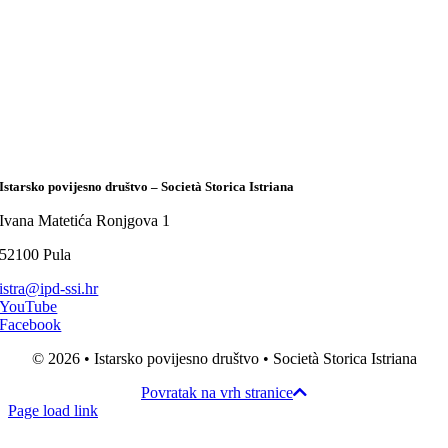
Istarsko povijesno društvo – Società Storica Istriana
Ivana Matetića Ronjgova 1
52100 Pula
istra@ipd-ssi.hr
YouTube
Facebook
© 2026 • Istarsko povijesno društvo • Società Storica Istriana
Povratak na vrh stranice
Page load link